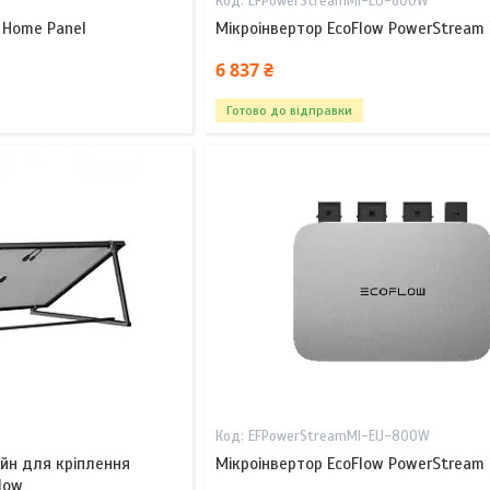
EFPowerStreamMI-EU-600W
t Home Panel
Мікроінвертор EcoFlow PowerStream
6 837 ₴
Готово до відправки
EFPowerStreamMI-EU-800W
йн для кріплення
Мікроінвертор EcoFlow PowerStream
low