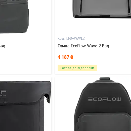
EFB-WAVE2
Bag
Сумка EcoFlow Wave 2 Bag
4 187 ₴
Готово до відправки