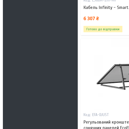
L38DH-2m-HV
Кабель Infinity - Smar
6 307 ₴
Готово до відправки
EFA-DJUST
Регульований кронште
сонячних панелей EcoF