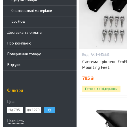
Опалювальні матеріали
EcoFlow
Доставка та оплата
Про компанію
Повернення товару
AKIT-MS331
Cистема кріплень EcoFlo
Відгуки
Mounting Feet
795 ₴
Готово до відправки
Фільтри
Ціна
Наявність