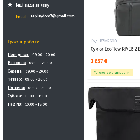
Інші види зв'язку
tepluydom7@gmail.com
Email
Графік роботи
BZMR600
Сумка EcoFlow RIVER 2 
Понеділок
09:00
20:00
3 657 ₴
Вівторок
09:00
20:00
Середа
09:00
20:00
Готово до відправки
Четвер
09:00
20:00
Пʼятниця
09:00
20:00
Субота
10:00
18:00
Неділя
10:00
18:00