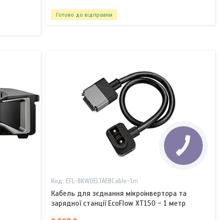
Готово до відправки
EFL-BKWDELTAEBCable-1m
Кабель для зєднання мікроінвертора та
зарядної станції EcoFlow XT150 - 1 метр