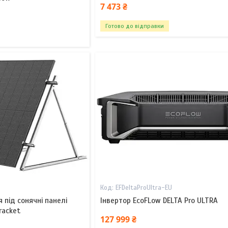
7 473 ₴
Готово до відправки
EFDeltaProUltra-EU
 під сонячні панелі
Інвертор EcoFLow DELTA Pro ULTRA
racket
127 999 ₴