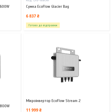
EFB-Glacier
 600W
Сумка EcoFlow Glacier Bag
6 837 ₴
Готово до відправки
Мікроінвертор EcoFlow Stream 2
 800W
11 999 ₴