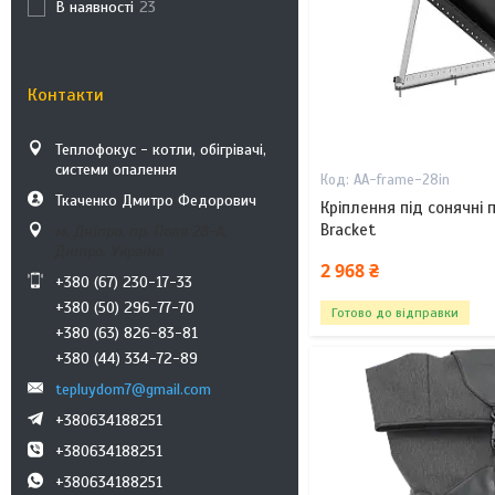
В наявності
23
Контакти
Теплофокус - котли, обігрівачі,
системи опалення
AA-frame-28in
Ткаченко Дмитро Федорович
Кріплення під сонячні 
Bracket
м. Дніпро, пр. Поля 28-А,
Дніпро, Україна
2 968 ₴
+380 (67) 230-17-33
+380 (50) 296-77-70
Готово до відправки
+380 (63) 826-83-81
+380 (44) 334-72-89
tepluydom7@gmail.com
+380634188251
+380634188251
+380634188251