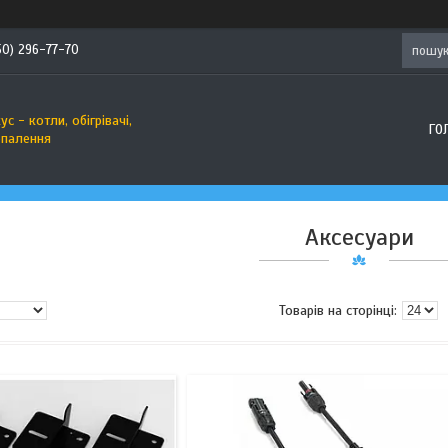
50) 296-77-70
с - котли, обігрівачі,
ГО
опалення
Аксесуари