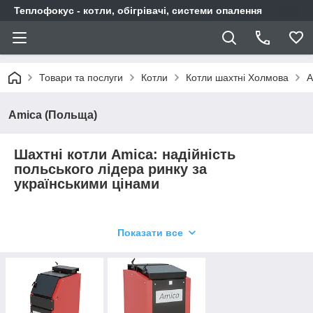
Теплофокус - котли, обігрівачі, системи опалення
Товари та послуги
Котли
Котли шахтні Холмова
A
Amica (Польща)
Шахтні котли Amica: надійність
польського лідера ринку за
українськими цінами
Лінійка твердопаливних котлів Аміка вражає своєю
Показати все
різноманітністю і пропонує рішення практично для будь-яких
завдань опалення. Від компактних моделей для дачних
будиночків до потужних промислових установок кожен котел
поєднує надійність польської сталі з продуманою
конструкцією та високою ефективністю.
Він працює на всіх видах твердого палива, може