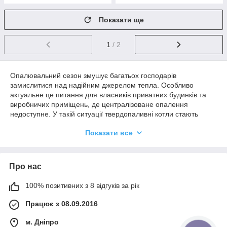
Показати ще
1
/ 2
Опалювальний сезон змушує багатьох господарів
замислитися над надійним джерелом тепла. Особливо
актуальне це питання для власників приватних будинків та
виробничих приміщень, де централізоване опалення
недоступне. У такій ситуації твердопаливні котли стають
розумним рішенням - вони економічні, не залежать від газу та
Показати все
електрики, а сучасні моделі можуть похвалитися високим ККД
та тривалим часом роботи без дозагрузки.
· Якісні матеріали – для виробництва
тт-котлів для
Про нас
будинку
бренд використовує високоякісні, сертифіковані
матеріали, з високим класом. Наприклад, сталь
100% позитивних з 8 відгуків за рік
використовується жаростійка котлова, марки 9MnSi5, а
високий ступінь теплоізоляції досягнута за рахунок подвійних
Працює з 08.09.2016
стінок і жаростійкого матеріалу між ними.
м. Дніпро
· Зразковий ККД – від 91 до 93% при номінальній