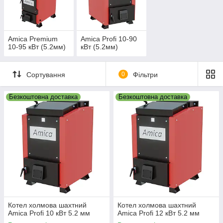
встановлюватися в якості
утилізатора
і забезпечує в три
рази більшу економічність, ніж газові аналоги. Сьогодні
розповідаємо про переваги обогріву за допомогою
агрегатів
шахтного типу
– обладнання від інноваційного
Amica Premium
Amica Profi 10-90
польського бренду!
10-95 кВт (5.2мм)
кВт (5.2мм)
Про переваги: чому
котел тривалого горіння Аміка
самий популярний і в Україні, і в Польщі
читайте
Сортування
0
Фільтри
продовження нижче (під товарами)
Безкоштовна доставка
Безкоштовна доставка
Котел холмова шахтний
Котел холмова шахтний
Amica Profi 10 кВт 5.2 мм
Amica Profi 12 кВт 5.2 мм