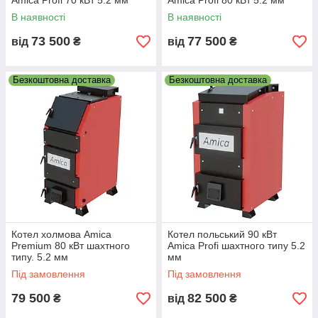
Amica Profi 70 кВт 5.2 мм
Amica Profi 80 кВт 5.2 мм
В наявності
В наявності
73 500
77 500
від
₴
від
₴
Безкоштовна доставка
Безкоштовна доставка
Котел холмова Amica
Котел польський 90 кВт
Premium 80 кВт шахтного
Amica Profi шахтного типу 5.2
типу. 5.2 мм
мм
Під замовлення
Під замовлення
79 500
82 500
₴
від
₴