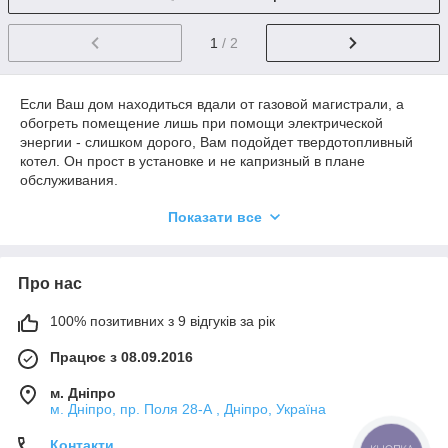
1
/ 2
Если Ваш дом находиться вдали от газовой магистрали, а
обогреть помещение лишь при помощи электрической
энергии - слишком дорого, Вам подойдет твердотопливный
котел. Он прост в установке и не капризный в плане
обслуживания.
В качестве топлива можно использовать антрацит, дрова,
Показати все
отходы древесины, каменный уголь. В зависимости от
правильности эксплуатации котлов Корди, можно говорить о
том, что это экономичные котлы. При использование
Про нас
качественного топлива длительность работы котла на одной
загрузке достигает 7 часов. КПД при этом составляет не
менее 82%.
100% позитивних з 9 відгуків за рік
Працює з 08.09.2016
м. Дніпро
м. Дніпро, пр. Поля 28-А , Дніпро, Україна
Контакти