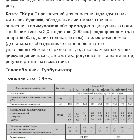
року.
Котел "Корді"
призначений для опалення індивідуальних
житлових будинків, обладнаних системами водяного
опалення з
примусовою
або
природною
циркуляцією води
з робочим тиском 2,0 кгс див. кв.(200 кпа), водопроводом (для
апаратів обладнаних водонагрівачем) та електромережею
(для апаратів обладнаних електронною платою
управління).Можливе придбання додаткових комплектуючих:
циркуляційний насос; автоматика регулювання та вентилятор;
регулятор тяги; натискна гайка.
Теплообмінник: Турбулизатор.
Товщина сталі : 4мм.