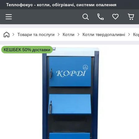
Теплофокус - котли, обігрівачі, системи опалення
Товари та послуги
Котли
Котли твердопаливні
Ко
КЕШБЕК 50% доставки