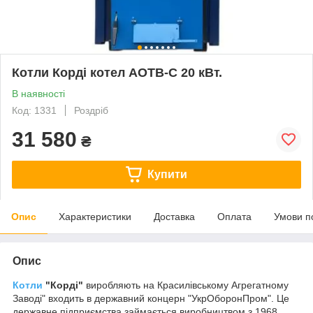
Котли Корді котел АОТВ-С 20 кВт.
В наявності
Код: 1331
Роздріб
31 580
₴
Купити
Опис
Характеристики
Доставка
Оплата
Умови п
Опис
Котли
"Корді"
виробляють на Красилівському Агрегатному
Заводі" входить в державний концерн "УкрОборонПром". Це
державне підприємства займається виробництвом з 1968