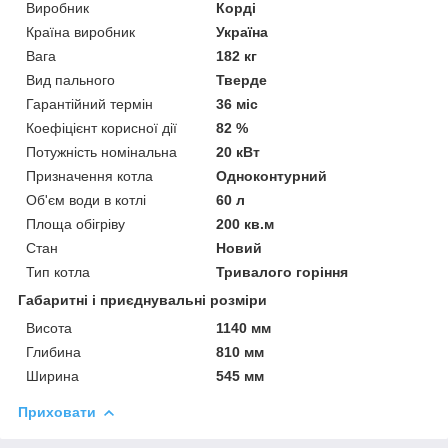
Виробник
Корді
Країна виробник
Україна
Вага
182 кг
Вид пального
Тверде
Гарантійний термін
36 міс
Коефіцієнт корисної дії
82 %
Потужність номінальна
20 кВт
Призначення котла
Одноконтурний
Об'єм води в котлі
60 л
Площа обігріву
200 кв.м
Стан
Новий
Тип котла
Тривалого горіння
Габаритні і приєднувальні розміри
Висота
1140 мм
Глибина
810 мм
Ширина
545 мм
Приховати