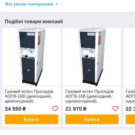
Всі умови повернення
Подібні товари компанії
Газовий котел Проскурів
Газовий котел Проскурів
Газо
АОГВ-16В (димохідний,
АОГВ-16В (димохідний,
АОГВ
двоконтурний).
одноконтурний).
одно
24 550
21 970
22 
₴
₴
Купити
Купити