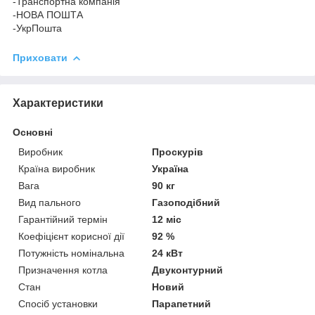
-Транспортна компанія
-НОВА ПОШТА
-УкрПошта
Приховати
Характеристики
Основні
Виробник
Проскурів
Країна виробник
Україна
Вага
90 кг
Вид пального
Газоподібний
Гарантійний термін
12 міс
Коефіцієнт корисної дії
92 %
Потужність номінальна
24 кВт
Призначення котла
Двуконтурний
Стан
Новий
Спосіб установки
Парапетний