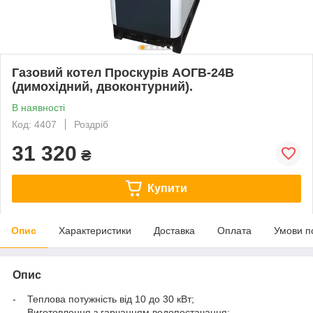
Газовий котел Проскурів АОГВ-24В
(димохідний, двоконтурний).
В наявності
Код: 4407
Роздріб
31 320
₴
Купити
Опис
Характеристики
Доставка
Оплата
Умови п
Опис
- Теплова потужність від 10 до 30 кВт;
- Виготовлення з гарчанням водопостачання;