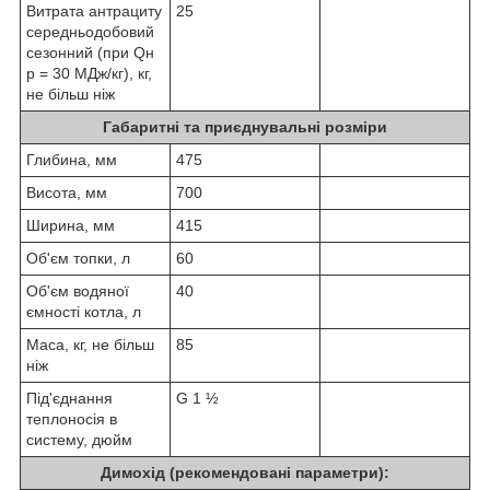
Витрата антрациту
25
середньодобовий
сезонний (при Qн
р = 30 МДж/кг), кг,
не більш ніж
Габаритні та приєднувальні розміри
Глибина, мм
475
Висота, мм
700
Ширина, мм
415
Об'єм топки, л
60
Об'єм водяної
40
ємності котла, л
Маса, кг, не більш
85
ніж
Під'єднання
G 1 ½
теплоносія в
систему, дюйм
Димохід (рекомендовані параметри):