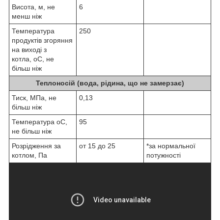
Висота, м, не
6
менш ніж
Температура
250
продуктів згоряння
на виході з
котла,
o
C, не
більш ніж
Теплоносій (вода, рідина, що не замерзає)
Тиск, МПа, не
0,13
більш ніж
Температура
o
C,
95
не більш ніж
Розрідження за
от 15 до 25
*за нормальної
котлом, Па
потужності