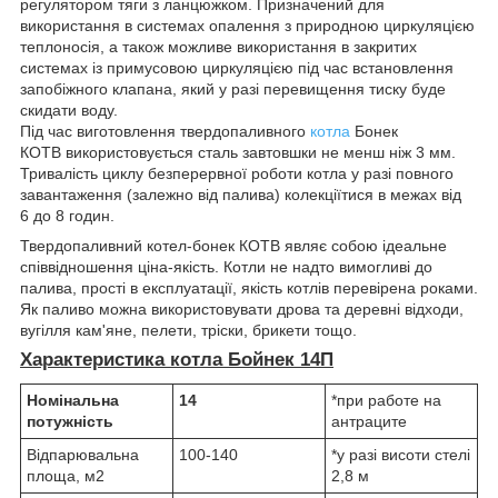
регулятором тяги з ланцюжком. Призначений для
використання в системах опалення з природною циркуляцією
теплоносія, а також можливе використання в закритих
системах із примусовою циркуляцією під час встановлення
запобіжного клапана, який у разі перевищення тиску буде
скидати воду.
Під час виготовлення твердопаливного
котла
Бонек
КОТВ використовується сталь завтовшки не менш ніж 3 мм.
Тривалість циклу безперервної роботи котла у разі повного
завантаження (залежно від палива) колекціїтися в межах від
6 до 8 годин.
Твердопаливний котел-бонек КОТВ являє собою ідеальне
співвідношення ціна-якість. Котли не надто вимогливі до
палива, прості в експлуатації, якість котлів перевірена роками.
Як паливо можна використовувати дрова та деревні відходи,
вугілля кам'яне, пелети, тріски, брикети тощо.
Характеристика котла Бойнек 14П
Номінальна
14
*при работе на
потужність
антраците
Відпарювальна
100-140
*у разі висоти стелі
площа, м
2
2,8 м