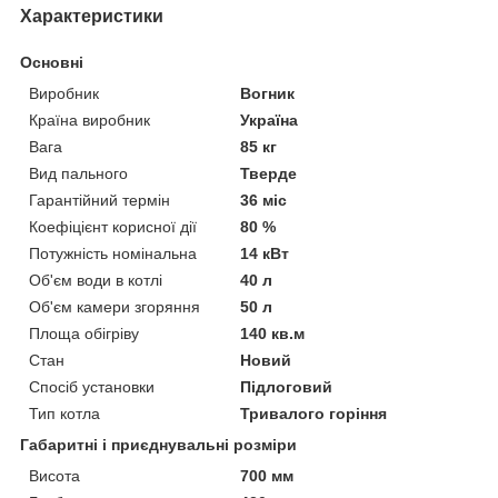
Характеристики
Основні
Виробник
Вогник
Країна виробник
Україна
Вага
85 кг
Вид пального
Тверде
Гарантійний термін
36 міс
Коефіцієнт корисної дії
80 %
Потужність номінальна
14 кВт
Об'єм води в котлі
40 л
Об'єм камери згоряння
50 л
Площа обігріву
140 кв.м
Стан
Новий
Спосіб установки
Підлоговий
Тип котла
Тривалого горіння
Габаритні і приєднувальні розміри
Висота
700 мм