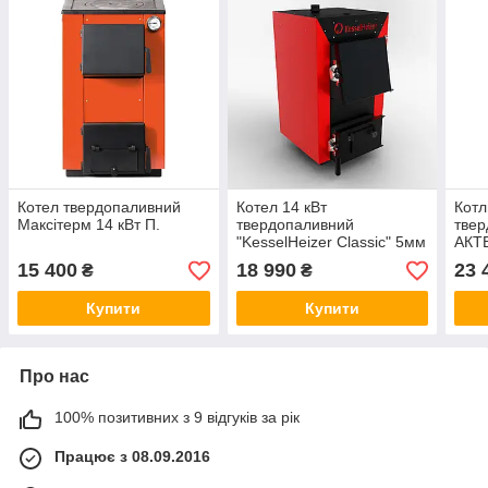
Котел твердопаливний
Котел 14 кВт
Котл
Максітерм 14 кВт П.
твердопаливний
твер
"KesselHeizer Classic" 5мм
АКТВ
15 400
18 990
23 
₴
₴
Купити
Купити
Про нас
100% позитивних з 9 відгуків за рік
Працює з 08.09.2016