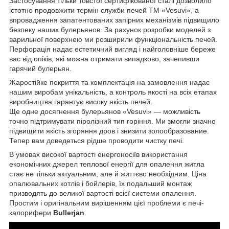
Застосування тільки товстої сертифікованої сталі дозволило
істотно продовжити термін служби печей ТМ «Vesuvi», а
впровадження запатентованих запірних механізмів підвищило
безпеку наших булерьянов. За рахунок розробки моделей з
варильної поверхнею ми розширили функціональність печей.
Перфорація надає естетичний вигляд і найголовніше береже
вас від опіків, які можна отримати випадково, зачепивши
гарячий булерьян.
Жаростійке покриття та комплектація на замовлення надає
нашим виробам унікальність, а контроль якості на всіх етапах
виробництва гарантує високу якість печей.
Ще одне досягнення булерьянов «Vesuvi» — можливість
точно підтримувати піролізний тип горіння. Ми змогли значно
підвищити якість згоряння дров і знизити золообразование.
Тепер вам доведеться рідше проводити чистку печі.
В умовах високої вартості енергоносіїв використання
економічних джерел теплової енергії для опалення житла
стає не тільки актуальним, але й життєво необхідним. Ціна
опалювальних котлів і бойлерів, їх подальший монтаж
призводять до великої вартості всієї системи опалення.
Простим і оригінальним вирішенням цієї проблеми є печі-
калорифери
Bullerjan
.