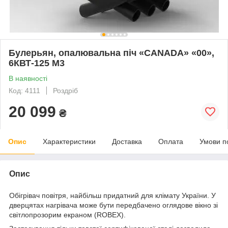
Булерьян, опалювальна піч «CANADA» «00»,
6КВТ-125 М3
В наявності
Код: 4111
Роздріб
20 099
₴
Опис
Характеристики
Доставка
Оплата
Умови п
Опис
Обігрівач повітря, найбільш придатний для клімату України. У
дверцятах нагрівача може бути передбачено оглядове вікно зі
світлопрозорим екраном (ROBEX).