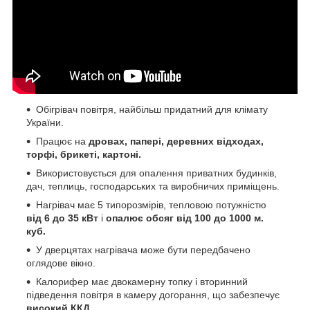
Обігрівач повітря, найбільш придатний для клімату
України.
Працює на
дровах, папері, деревних відходах,
торфі, брикеті, картоні.
Використовується для опалення приватних будинків,
дач, теплиць, господарських та виробничих приміщень.
Нагрівач має 5 типорозмірів, тепловою потужністю
від 6 до 35 кВт
і
опалює обсяг від 100 до 1000 м.
куб.
У дверцятах нагрівача може бути передбачено
оглядове вікно.
Калорифер має двокамерну топку і вторинний
підведення повітря в камеру догорання, що забезпечує
високий ККД.