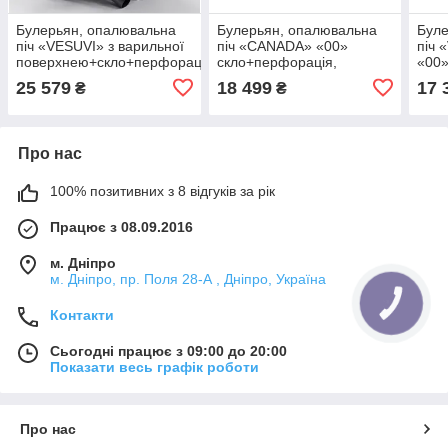
Булерьян, опалювальна
Булерьян, опалювальна
Буле
піч «VESUVI» з варильної
піч «CANADA» «00»
піч 
поверхнею+скло+перфорація
скло+перфорація,
«00»
«00» 6 кВт-125 М3
6КВТ-125 М3
25 579
18 499
17 
₴
₴
Про нас
100% позитивних з 8 відгуків за рік
Працює з 08.09.2016
м. Дніпро
м. Дніпро, пр. Поля 28-А , Дніпро, Україна
КНОПКА
ЗВ'ЯЗКУ
Контакти
Сьогодні працює з 09:00 до 20:00
Показати весь графік роботи
Про нас