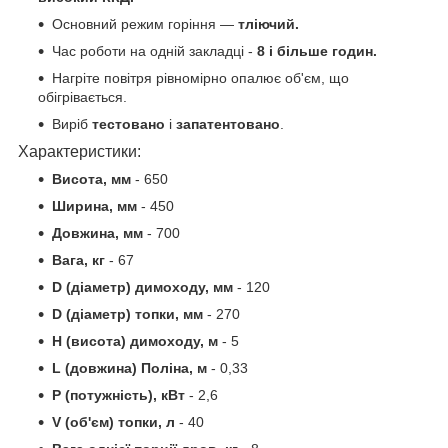
Основний режим горіння ―
тліючий.
Час роботи на одній закладці -
8 і більше годин.
Нагріте повітря рівномірно опалює об'єм, що
обігрівається.
Виріб
тестовано
і
запатентовано
.
Характеристики:
Висота, мм
- 650
Ширина, мм
- 450
Довжина, мм
- 700
Вага, кг
- 67
D (діаметр) димоходу, мм
- 120
D (діаметр) топки, мм
- 270
H (висота) димоходу, м
- 5
L (довжина) Поліна, м
- 0,33
P (потужність), кВт
- 2,6
V (об'єм) топки, л
- 40