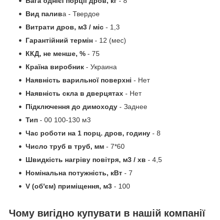
Вага однієї порції дров, кг
- 8
Вид палив
а - Твердое
Витрати дров, м3 / міс
- 1,3
Гарантійний термін
- 12 (мес)
ККД, не менше, %
- 75
Країна виробник
- Украина
Наявність варильної поверхні
- Нет
Наявність скла в дверцятах
- Нет
Підключення до димоходу
- Заднее
Тип
- 00 100-130 м3
Час роботи на 1 порц. дров, годину
- 8
Число труб в труб, мм
- 7*60
Швидкість нагріву повітря, м3 / хв
- 4,5
Номінальна потужність, кВт
- 7
V (об'єм) приміщення, м3
- 100
Чому вигідно купувати в нашій компанії