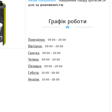
повернення товару протягом 14
днів
за домовленістю
Графік роботи
Понеділок
09:00
20:00
Вівторок
09:00
20:00
Середа
09:00
20:00
Четвер
09:00
20:00
Пʼятниця
09:00
20:00
Субота
10:00
18:00
Неділя
10:00
18:00
Котел Буран
твердопаливний 25 + ГВП
new. Безкоштовна