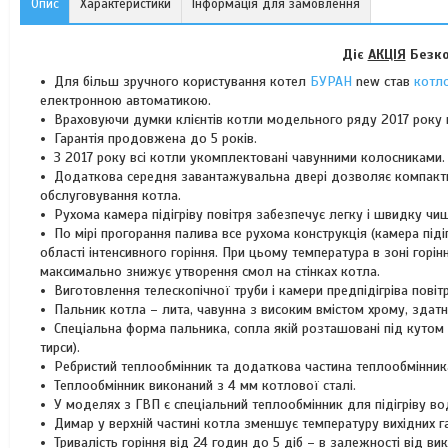
Опис
Характеристики
Інформація для замовлення
Діє
АКЦІЯ
Безко
Для більш зручного користування котел
БУРАН
new став
котл
електронною автоматикою.
Враховуючи думки клієнтів котли модельного ряду 2017 року 
Гарантія продовжена до 5 років.
З 2017 року всі котли укомплектовані чавунними колосниками.
Додаткова середня завантажувальна двері дозволяє компактно
обслуговування котла.
Рухома камера підігріву повітря забезпечує легку і швидку чи
По мірі прогорання палива все рухома конструкція (камера піді
області інтенсивного горіння. При цьому температура в зоні горі
максимально знижує утворення смол на стінках котла.
Виготовлення телескопічної труби і камери предпідігріва повіт
Пальник котла – лита, чавунна з високим вмістом хрому, здатн
Спеціальна форма пальника, сопла якій розташовані під кутом
тирси).
Ребристий теплообмінник та додаткова частина теплообмінник
Теплообмінник виконаний з 4 мм котлової сталі.
У моделях з ГВП є спеціальний теплообмінник для підігріву в
Димар у верхній частині котла зменшує температуру вихідних г
Тривалість горіння від 24 годин до 5 діб – в залежності від ви