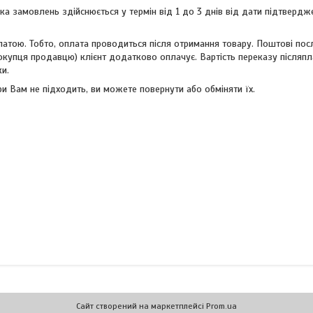
ка замовлень здійснюється у термін від 1 до 3 днів від дати підтвердж
латою. Тобто, оплата проводиться після отримання товару. Поштові пос
окупця продавцю) клієнт додатково оплачує. Вартість переказу післяп
ки.
и Вам не підходить, ви можете повернути або обміняти їх.
Сайт створений на маркетплейсі
Prom.ua