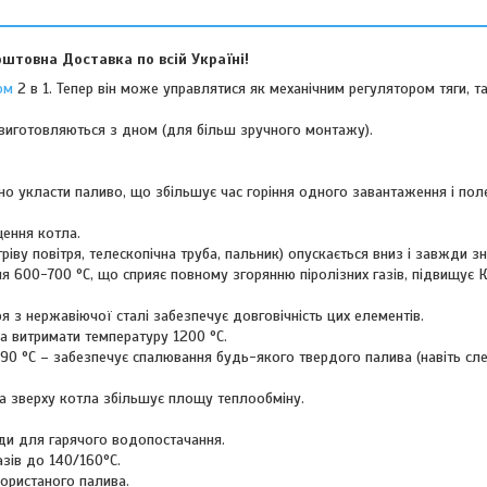
штовна Доставка по всій Україні!
ом
2 в 1. Тепер він може управлятися як механічним регулятором тяги, та
виготовляються з дном (для більш зручного монтажу).
 укласти паливо, що збільшує час горіння одного завантаження і пол
щення котла.
гріву повітря, телескопічна труба, пальник) опускається вниз і завжди з
ння 600-700 °С, що сприяє повному згорянню піролізних газів, підвищує
ря з нержавіючої сталі забезпечує довговічність цих елементів.
а витримати температуру 1200 °С.
 90 °С – забезпечує спалювання будь-якого твердого палива (навіть с
а зверху котла збільшує площу теплообміну.
оди для гарячого водопостачання.
азів до 140/160°С.
користаного палива.