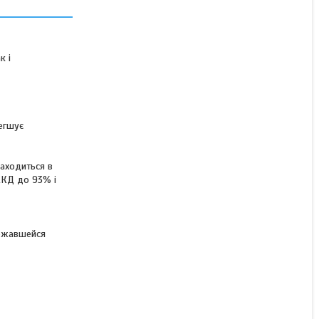
доставка!
Немає в наявності
к і
48 500 ₴
егшує
находиться в
 ККД до 93% і
лежавшейся