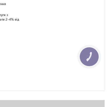
ення
луги з
лати 2-4% від
КНОПКА
ЗВ'ЯЗКУ