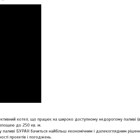
ктивний котел, що працює на широко доступному недорогому паливі (ву
 площею до 250 кв. м.
у паливі БУРАН бачиться найбільш економічним і далекоглядним рішен
ості проектів і погоджень.