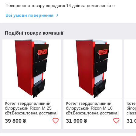
Повернення товару впродовж 14 днів за домовленістю
Всі умови повернення
Подібні товари компанії
Котел твердопаливний
Котел твердопаливний
Коте
білоруський Rizon М 25
білоруський Rizon М 10
біло
кВт.Безкоштовна доставка!
кВт.Безкоштовна доставка!
clas
дост
39 800
31 900
31 
₴
₴