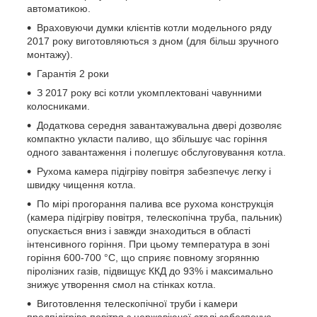
автоматикою.
Враховуючи думки клієнтів котли модельного ряду
2017 року виготовляються з дном (для більш зручного
монтажу).
Гарантія 2 роки
З 2017 року всі котли укомплектовані чавунними
колосниками.
Додаткова середня завантажувальна двері дозволяє
компактно укласти паливо, що збільшує час горіння
одного завантаження і полегшує обслуговування котла.
Рухома камера підігріву повітря забезпечує легку і
швидку чищення котла.
По мірі прогорання палива все рухома конструкція
(камера підігріву повітря, телескопічна труба, пальник)
опускається вниз і завжди знаходиться в області
інтенсивного горіння. При цьому температура в зоні
горіння 600-700 °С, що сприяє повному згорянню
піролізних газів, підвищує ККД до 93% і максимально
знижує утворення смол на стінках котла.
Виготовлення телескопічної труби і камери
предпідігріва повітря з нержавіючої сталі забезпечує