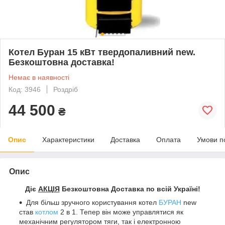
Котел Буран 15 кВт твердопаливний new.
Безкоштовна доставка!
Немає в наявності
Код: 3946
Роздріб
44 500
₴
Опис
Характеристики
Доставка
Оплата
Умови п
Опис
Діє
АКЦІЯ
Безкоштовна Доставка по всій Україні!
Для більш зручного користування котел
БУРАН
new
став
котлом
2 в 1. Тепер він може управлятися як
механічним регулятором тяги, так і електронною