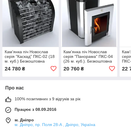
Кам'янка піч Новослав
Кам'янка піч Новослав
Кам'
серія "Каскад" ПКС-02 (18
серія "Панорама" ПКС-04
сері
м. куб.) Безкоштовна
(26 м. куб.). Безкоштовна
ПКС-
доставка.
доставка.
Безк
24 780
20 760
22 
₴
₴
Про нас
100% позитивних з 9 відгуків за рік
Працює з 08.09.2016
м. Дніпро
м. Дніпро, пр. Поля 28-А , Дніпро, Україна