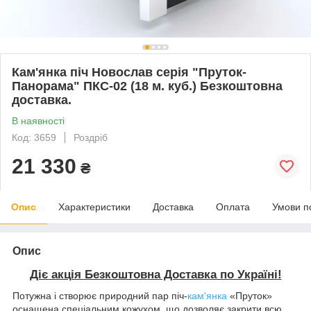
Кам'янка піч Новослав серія "Пруток-
Панорама" ПКС-02 (18 м. куб.) Безкоштовна
доставка.
В наявності
Код: 3659
Роздріб
21 330
₴
Опис
Характеристики
Доставка
Оплата
Умови п
Опис
Діє акція Безкоштовна Доставка по Україні!
Потужна і створює природний пар піч-
кам'янка
«Пруток»
оснащена спеціальним кожухом, що дозволяє закрити всю