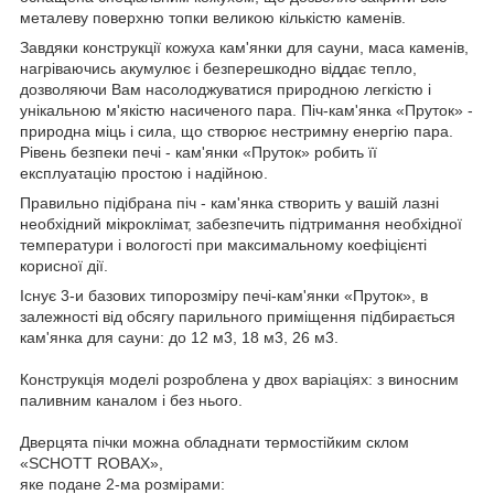
металеву поверхню топки великою кількістю каменів.
Завдяки конструкції кожуха кам'янки для сауни, маса каменів,
нагріваючись акумулює і безперешкодно віддає тепло,
дозволяючи Вам насолоджуватися природною легкістю і
унікальною м'якістю насиченого пара. Піч-кам'янка «Пруток» -
природна міць і сила, що створює нестримну енергію пара.
Рівень безпеки печі - кам'янки «Пруток» робить її
експлуатацію простою і надійною.
Правильно підібрана піч - кам'янка створить у вашій лазні
необхідний мікроклімат, забезпечить підтримання необхідної
температури і вологості при максимальному коефіцієнті
корисної дії.
Існує 3-и базових типорозміру печі-кам'янки «Пруток», в
залежності від обсягу парильного приміщення підбирається
кам'янка для сауни: до 12 м
3
, 18 м
3
, 26 м
3
.
Конструкція моделі розроблена у двох варіаціях: з виносним
паливним каналом і без нього.
Дверцята пічки можна обладнати термостійким склом
«SCHOTT ROBAX»,
яке подане 2-ма розмірами: