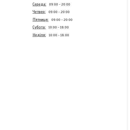
Середа
09:00
20:00
Четвер
09:00
20:00
Пʼятниця
09:00
20:00
Субота
10:00
18:00
Неділя
10:00
18:00
Водонагрівач проточний
Титан 24 кВт
В наявності
15 696 ₴
КУПИТИ
КУПИТИ З