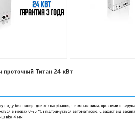
ч проточний Титан 24 кВт
у воду без попереднього нагрівання, є компактними, простими в керува
ться в межах 0-75 °C і підтримується автоматикою. Є захист від закипа
енш ніж 4 мм.