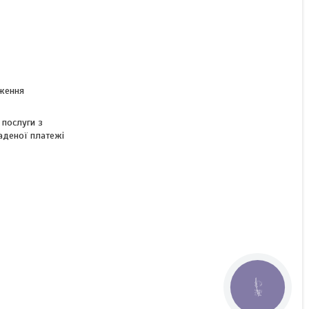
дження
 послуги з
аденої платежі
КНОПКА
ЗВ'ЯЗКУ