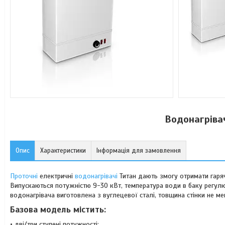
Водонагріва
Опис
Характеристики
Інформація для замовлення
Проточні
електричні
водонагрівачі
Титан дають змогу отримати гаряч
Випускаються потужністю 9-30 кВт, температура води в баку регулює
водонагрівача виготовлена з вуглецевої сталі, товщина стінки не м
Базова модель містить:
• дві/три ступені потужності;