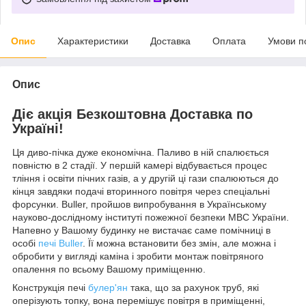
Опис
Характеристики
Доставка
Оплата
Умови п
Опис
Діє акція Безкоштовна Доставка по
Україні!
Ця диво-пічка дуже економічна. Паливо в ній спалюється
повністю в 2 стадії. У першій камері відбувається процес
тління і освіти пічних газів, а у другій ці гази спалюються до
кінця завдяки подачі вторинного повітря через спеціальні
форсунки. Buller, пройшов випробування в Українському
науково-дослідному інституті пожежної безпеки МВС України.
Напевно у Вашому будинку не вистачає саме помічниці в
особі
печі Buller
. Її можна встановити без змін, але можна і
обробити у вигляді каміна і зробити монтаж повітряного
опалення по всьому Вашому приміщенню.
Конструкція печі
булер'ян
така, що за рахунок труб, які
оперізують топку, вона перемішує повітря в приміщенні,