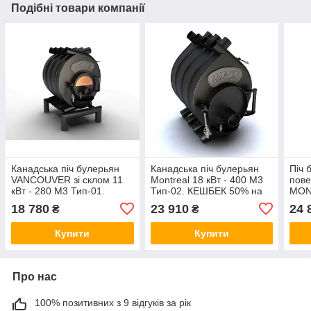
Подібні товари компанії
Канадська піч булерьян
Канадська піч булерьян
Піч 
VANCOUVER зі склом 11
Montreal 18 кВт - 400 М3
пове
кВт - 280 М3 Тип-01.
Тип-02. КЕШБЕК 50% на
MON
КЕШБЕК 50% на доставку
доставку
400 
18 780
23 910
24 
₴
₴
Купити
Купити
Про нас
100% позитивних з 9 відгуків за рік