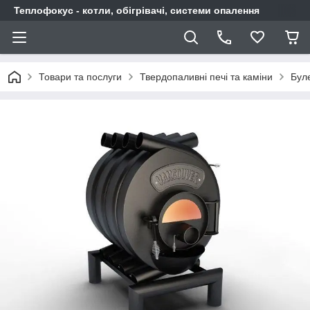
Теплофокус - котли, обігрівачі, системи опалення
Товари та послуги
Твердопаливні печі та каміни
Бул