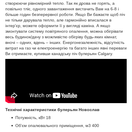
створюючи рівномірний тепло. Так як дрова не горять, а
повільно тліє, одного завантаження вистачить Вам на 6-8 і
більше годин безперервної роботи. Якщо Ви бажаєте щоб піч
не тільки дарувала тепло, але гармонійно вписалася в
інтер'єр, можете оформити її у вигляді каміна. А якщо
змонтувати систему повітряного опалення, можна обігрівати
весь будинок/дачу з можливістю обігріву будь-яких кімнат,
вночі – одних, вдень – інших. Енергонезалежність, відсутність
витрат на газ чи електроенергію та багато інших явні переваги
Ви отримаєте, купивши канадську піч булерьян Calgary.
Технічні характеристики булерьян Новослав
Потужність, кВт 18
Об'єм опалювального приміщення, м3 400