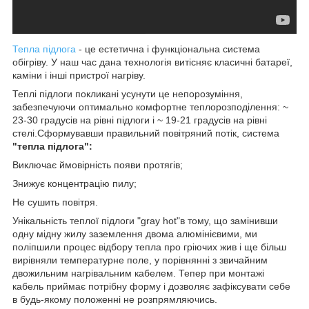
Тепла підлога
- це естетична і функціональна система
обігріву. У наш час дана технологія витісняє класичні батареї,
каміни і інші пристрої нагріву.
Теплі підлоги покликані усунути це непорозуміння,
забезпечуючи оптимально комфортне теплорозподілення: ~
23-30 градусів на рівні підлоги і ~ 19-21 градусів на рівні
стелі.Сформувавши правильний повітряний потік, система
"тепла підлога":
Виключає ймовірність появи протягів;
Знижує концентрацію пилу;
Не сушить повітря.
Унікальність теплої підлоги "gray hot"в тому, що замінивши
одну мідну жилу заземлення двома алюмінієвими, ми
поліпшили процес відбору тепла про гріючих жив і ще більш
вирівняли температурне поле, у порівнянні з звичайним
двожильним нагрівальним кабелем. Тепер при монтажі
кабель приймає потрібну форму і дозволяє зафіксувати себе
в будь-якому положенні не розпрямляючись.