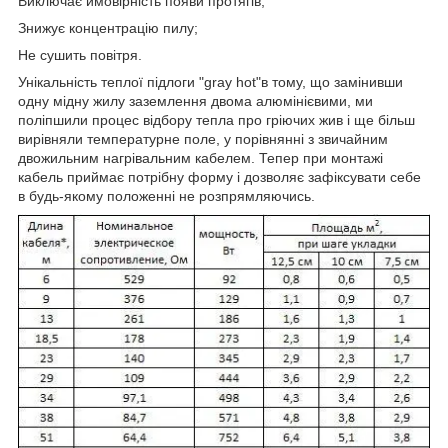
Виключає ймовірність появи протягів;
Знижує концентрацію пилу;
Не сушить повітря.
Унікальність теплої підлоги "gray hot"в тому, що замінивши
одну мідну жилу заземлення двома алюмінієвими, ми
поліпшили процес відбору тепла про гріючих жив і ще більш
вирівняли температурне поле, у порівнянні з звичайним
двожильним нагрівальним кабелем. Тепер при монтажі
кабель приймає потрібну форму і дозволяє зафіксувати себе
в будь-якому положенні не розпрямляючись.