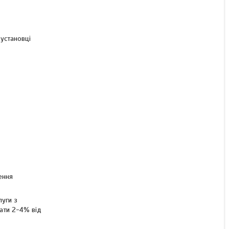
 установці
ення
луги з
лати 2-4% від