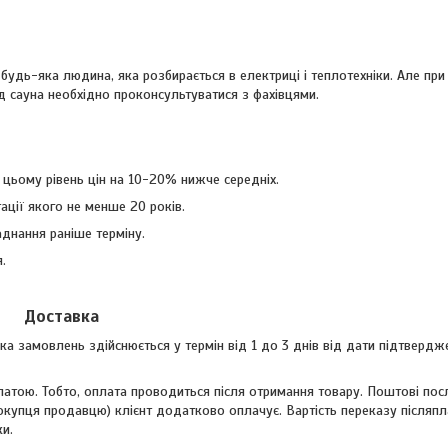
удь-яка людина, яка розбирається в електриці і теплотехніки. Але при
д сауна необхідно проконсультуватися з фахівцями.
и цьому рівень цін на 10-20% нижче середніх.
ації якого не менше 20 років.
днання раніше терміну.
.
Доставка
ка замовлень здійснюється у термін від 1 до 3 днів від дати підтвердж
латою. Тобто, оплата проводиться після отримання товару. Поштові пос
окупця продавцю) клієнт додатково оплачує. Вартість переказу післяп
ки.