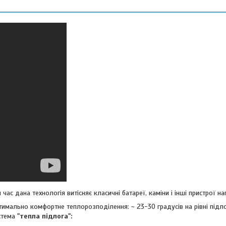
час дана технологія витісняє класичні батареї, каміни і інші пристрої наг
тимально комфортне теплорозподілення: ~ 23-30 градусів на рівні підло
истема
"тепла підлога":