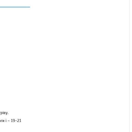
В наявності
2 750 ₴
ріву.
ги і ~ 19-21