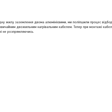
мідну жилу заземлення двома алюмінієвими, ми поліпшили процес відбор
 з звичайним двожильним нагрівальним кабелем. Тепер при монтажі кабе
ні не розпрямляючись.