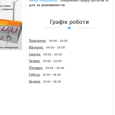
повернення товару протягом 14
днів
за домовленістю
Графік роботи
Понеділок
09:00
20:00
Вівторок
09:00
20:00
Середа
09:00
20:00
Четвер
09:00
20:00
Пʼятниця
09:00
20:00
Субота
10:00
18:00
Неділя
10:00
18:00
Тепла підлога gray hot
(Кабель) 10.2 м. кв.