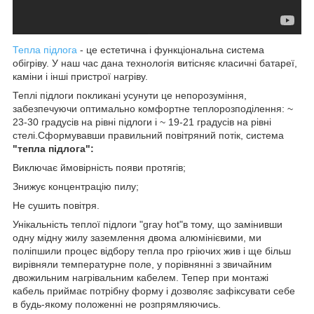
Тепла підлога
- це естетична і функціональна система
обігріву. У наш час дана технологія витісняє класичні батареї,
каміни і інші пристрої нагріву.
Теплі підлоги покликані усунути це непорозуміння,
забезпечуючи оптимально комфортне теплорозподілення: ~
23-30 градусів на рівні підлоги і ~ 19-21 градусів на рівні
стелі.Сформувавши правильний повітряний потік, система
"тепла підлога":
Виключає ймовірність появи протягів;
Знижує концентрацію пилу;
Не сушить повітря.
Унікальність теплої підлоги "gray hot"в тому, що замінивши
одну мідну жилу заземлення двома алюмінієвими, ми
поліпшили процес відбору тепла про гріючих жив і ще більш
вирівняли температурне поле, у порівнянні з звичайним
двожильним нагрівальним кабелем. Тепер при монтажі
кабель приймає потрібну форму і дозволяє зафіксувати себе
в будь-якому положенні не розпрямляючись.