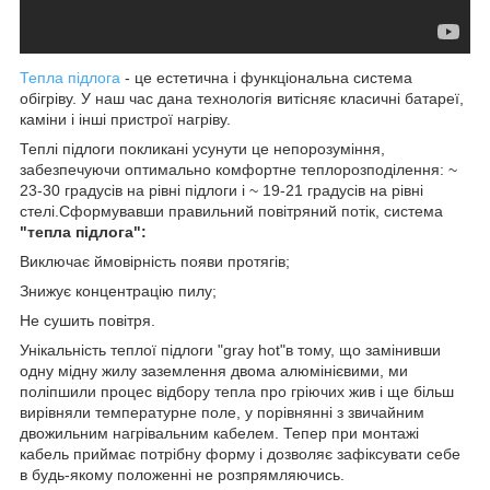
Тепла підлога
- це естетична і функціональна система
обігріву. У наш час дана технологія витісняє класичні батареї,
каміни і інші пристрої нагріву.
Теплі підлоги покликані усунути це непорозуміння,
забезпечуючи оптимально комфортне теплорозподілення: ~
23-30 градусів на рівні підлоги і ~ 19-21 градусів на рівні
стелі.Сформувавши правильний повітряний потік, система
"тепла підлога":
Виключає ймовірність появи протягів;
Знижує концентрацію пилу;
Не сушить повітря.
Унікальність теплої підлоги "gray hot"в тому, що замінивши
одну мідну жилу заземлення двома алюмінієвими, ми
поліпшили процес відбору тепла про гріючих жив і ще більш
вирівняли температурне поле, у порівнянні з звичайним
двожильним нагрівальним кабелем. Тепер при монтажі
кабель приймає потрібну форму і дозволяє зафіксувати себе
в будь-якому положенні не розпрямляючись.