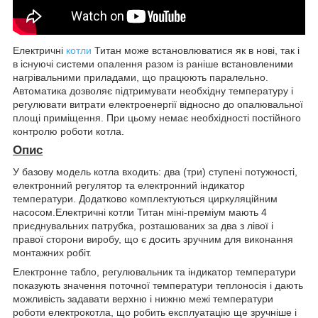
Електричні
котли
Титан може встановлюватися як в нові, так і
в існуючі системи опалення разом із раніше встановленими
нагрівальними приладами, що працюють паралельно.
Автоматика дозволяє підтримувати необхідну температуру і
регулювати витрати електроенергії відносно до опалювальної
площі приміщення. При цьому немає необхідності постійного
контролю роботи котла.
Опис
У базову модель котла входить: два (три) ступені потужності,
електронний регулятор та електронний індикатор
температури. Додатково комплектуються циркуляційним
насосом.Електричні котли Титан міні-преміум мають 4
приєднувальних патрубка, розташованих за два з лівої і
правої сторони виробу, що є досить зручним для виконання
монтажних робіт.
Електронне табло, регулювальник та індикатор температури
показують значення поточної температури теплоносія і дають
можливість задавати верхню і нижню межі температури
роботи електрокотла, що робить експлуатацію ще зручніше і