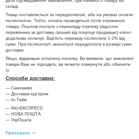
дати підтвердження замовлення, при наявності товару на
складі.
Товар поставляється за передоплатою, або на умовах оплати
післяплатою. Тобто, оплата проводиться після отримання
товару. Поштові послуги з перекладу платежу (відсоток
перевізника за доставку грошей від покупця продавцю) клієнт
додатково оплачує. Вартість переказу післяплати 1-2% від
суми. При післяоплаті, вноситься передоплата в розмірі суми
доставки.
Якщо, відкривши оплачену посилку, Ви виявили, що замовлені
товари Вам не підходить, ви можете повернути або обміняти
їх.
Способи доставки:
― Самовивіз
― Доставка кур'єром
― Ін-Тайм
― МістЕКСПРЕСС
― НОВА ПОШТА
― УкрПошта
Приховати