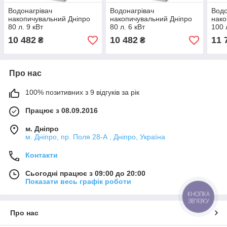
Водонагрівач
Водонагрівач
Водо
накопичувальний Дніпро
накопичувальний Дніпро
нако
80 л. 9 кВт
80 л. 6 кВт
100 
10 482
10 482
11 
₴
₴
Про нас
100% позитивних з 9 відгуків за рік
Працює з 08.09.2016
м. Дніпро
м. Дніпро, пр. Поля 28-А , Дніпро, Україна
Контакти
Сьогодні працює з 09:00 до 20:00
Показати весь графік роботи
КНОПКА
ЗВ'ЯЗКУ
Про нас