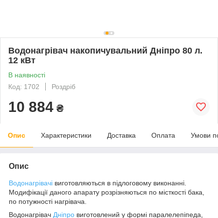
Водонагрівач накопичувальний Дніпро 80 л.
12 кВт
В наявності
Код: 1702
Роздріб
10 884
₴
Опис
Характеристики
Доставка
Оплата
Умови п
Опис
Водонагрівачі
виготовляються в підлоговому виконанні.
Модифікації даного апарату розрізняються по місткості бака,
по потужності нагрівача.
Водонагрівач
Дніпро
виготовлений у формі паралелепіпеда,