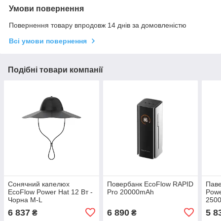
Умови повернення
Повернення товару впродовж 14 днів за домовленістю
Всі умови повернення
Подібні товари компанії
Сонячний капелюх
Повербанк EcoFlow RAPID
Паве
EcoFlow Power Hat 12 Вт -
Pro 20000mAh
Powe
Чорна М-L
250
6 837
6 890
5 8
₴
₴