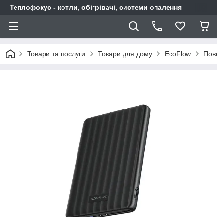
Теплофокус - котли, обігрівачі, системи опалення
Товари та послуги
Товари для дому
EcoFlow
Пов