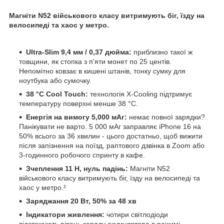
Магніти N52 військового класу витримують біг, їзду на
велосипеді та хаос у метро.
Ultra-Slim 9,4 мм / 0,37 дюйма:
приблизно такої ж
товщини, як стопка з п'яти монет по 25 центів.
Непомітно ковзає в кишені штанів, тонку сумку для
ноутбука або сумочку.
38 °C Cool Touch:
технологія X-Cooling підтримує
температуру поверхні менше 38 °C.
Енергія на вимогу 5,000 мАг:
немає повної зарядки?
Панікувати не варто. 5 000 мАг заправляє iPhone 16 на
50% всього за 36 хвилин - цього достатньо, щоб вижити
після запізнення на поїзд, раптового дзвінка в Zoom або
3-годинного робочого спринту в кафе.
Зчеплення 11 Н, нуль падінь:
Магніти N52
військового класу витримують біг, їзду на велосипеді та
хаос у метро.²
Заряджання 20 Вт, 50% за 48 хв
Індикатори живлення:
чотири світлодіоди
відстежують рівень заряду акумулятора в режимі