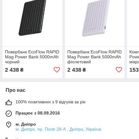
Повербанк EcoFlow RAPID
Повербанк EcoFlow RAPID
Комп
Mag Power Bank 5000mAh
Mag Power Bank 5000mAh
Powe
чорний
фіолетовий
мікр
заря
2 438
2 438
153
₴
₴
Про нас
100% позитивних з 9 відгуків за рік
Працює з 08.09.2016
м. Дніпро
м. Дніпро, пр. Поля 28-А , Дніпро, Україна