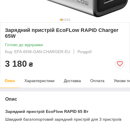
Зарядний пристрій EcoFLow RAPID Charger
65W
Готово до відправки
Код: EFA-65W-GAN-CHARGER-EU
Роздріб
3 180
₴
Опис
Характеристики
Доставка
Оплата
Умови п
Опис
Зарядний пристрій EcoFlow RAPID 65 Вт
Швидкий багатопортовий зарядний пристрій для 3 пристроїв