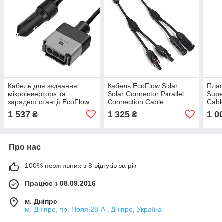
Кабель для зєднання
Кабель EcoFlow Solar
Плас
мікроінвертора та
Solar Connector Parallel
Supe
зарядної станції EcoFlow
Connection Cable
Cabl
Car Charge Connector
1 537
1 325
1 0
₴
₴
Про нас
100% позитивних з 8 відгуків за рік
Працює з 08.09.2016
м. Дніпро
м. Дніпро, пр. Поля 28-А , Дніпро, Україна