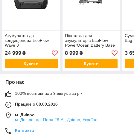
Акумулятор до
Підставка для
Сумк
кондиціонера EcoFlow
акумуляторів EcoFlow
Bag
Wave 3
PowerOcean Battery Base
24 999
8 999
3 6
₴
₴
Купити
Купити
Про нас
100% позитивних з 9 відгуків за рік
Працює з 08.09.2016
м. Дніпро
м. Дніпро, пр. Поля 28-А , Дніпро, Україна
Контакти