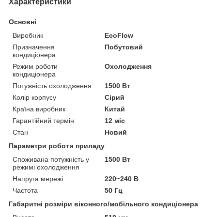
Характеристики
Основні
Виробник
EcoFlow
Призначення
Побутовий
кондиціонера
Режим роботи
Охолодження
кондиціонера
Потужність охолодження
1500 Вт
Колір корпусу
Сірий
Країна виробник
Китай
Гарантійний термін
12 міс
Стан
Новий
Параметри роботи приладу
Споживана потужність у
1500 Вт
режимі охолодження
Напруга мережі
220~240 В
Частота
50 Гц
Габаритні розміри віконного/мобільного кондиціонера