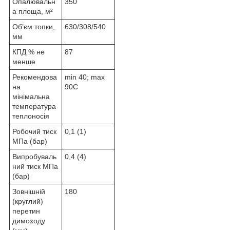
Опалювальн
350
а площа, м²
Об’єм топки,
630/308/540
мм
КПД % не
87
менше
Рекомендова
min 40; max
на
90C
мінімальна
температура
теплоносія
Робочий тиск
0,1 (1)
МПа (бар)
Випробуваль
0,4 (4)
ний тиск МПа
(бар)
Зовнішній
180
(круглий)
перетин
димоходу