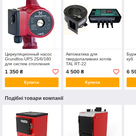
Циркуляционный насос
Автоматика для
Бурж
Grundfos-UPS 25/6/180
твердопаливних котлів
куб.
для систем отопления
TAL RT-22
(Сербия)
1 350
4 500
6 5
₴
₴
Купити
Купити
Подібні товари компанії