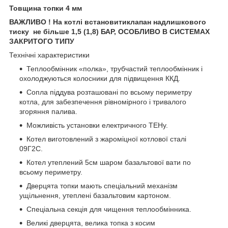
Товщина топки 4 мм
ВАЖЛИВО ! На котлі встановитиклапан надлишкового
тиску не більше 1,5 (1,8) БАР, ОСОБЛИВО В СИСТЕМАХ
ЗАКРИТОГО ТИПУ
Технічні характеристики
Теплообмінник «полка», трубчастий теплообмінник і
охолоджуються колосники для підвищення ККД.
Cопла піддува розташовані по всьому периметру
котла, для забезпечення рівномірного і тривалого
згоряння палива.
Можливість установки електричного ТЕНу.
Котел виготовлений з жароміцної котлової сталі
09Г2С.
Котел утеплений 5см шаром базальтової вати по
всьому периметру.
Дверцята топки мають спеціальний механізм
ущільнення, утеплені базальтовим картоном.
Спеціальна секція для чищення теплообмінника.
Великі дверцята, велика топка з косим