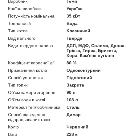
Виробник
Темп
Країна виробник
Україна
Потужність номінальна
35 кВт
Теплоносій
Вода
Тип котла
Класичний
Вид пального
Тверде
Види твердого палива
ДСП, МДФ, Солома, Дрова,
Тріска, Тирса, Брикети,
Кора, Кам'яне вугілля
Коефіцієнт корисної дії
86 %
Призначення котла
Одноконтурний
Спосіб установки
Підлоговий
Тип топки
Закрита
Об'єм камери згоряння
90 л
Об'єм води в котлі
108 л
Матеріал теплообмінника
Сталь
Спосіб відведення
Димар
відпрацьованих газів
Колір
Червоний
Вага
228 кг