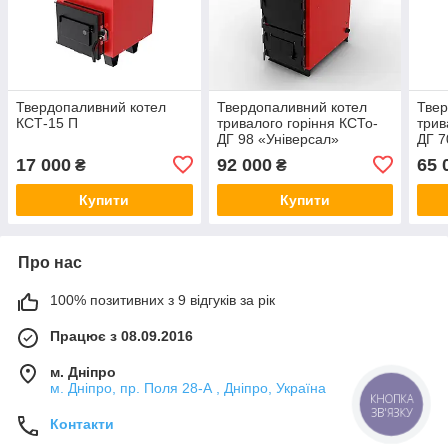
Твердопаливний котел
Твердопаливний котел
Твер
КСТ-15 П
тривалого горіння КСТо-
трив
ДГ 98 «Універсал»
ДГ 7
17 000
92 000
65 
₴
₴
Купити
Купити
Про нас
100% позитивних з 9 відгуків за рік
Працює з 08.09.2016
м. Дніпро
м. Дніпро, пр. Поля 28-А , Дніпро, Україна
КНОПКА
ЗВ'ЯЗКУ
Контакти