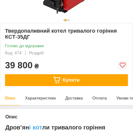
Твердопаливний котел тривалого горіння
КСТ-35ДГ
Готово до відправки
Код: 474
Роздріб
39 800
₴
Купити
Опис
Характеристики
Доставка
Оплата
Умови п
Опис
Дров’ян
і кот
ли тривалого горіння