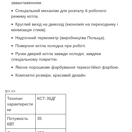
завантаженням.
Спеціальний механізм для розпалу й робочого
режиму котла.
Круглий вихід на димохід (економія на переходнику і
мінімізація стиків).
Надточний термометр (виробництва Польща).
Поверхня котла холодна при роботі.
Ручки дверей котла завжди холодні, завдяки
спеціальному покриттю.
Якісне порошкове фарбування термостійкої фарбою.
Компактні розміри, красивий дизайн.
tr> r>
Технічні
КСТ-35ДГ
характеристи
ки
Потужність
35
КВТ