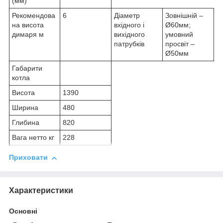
(мм)
Рекомендова
6
Діаметр
Зовнішній –
на висота
вхідного і
Ø60мм;
димаря м
вихідного
умовний
патрубків
просвіт –
Ø50мм
Габарити
котла
Висота
1390
Ширина
480
Глибина
820
Вага нетто кг
228
Приховати
Характеристики
Основні