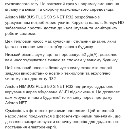
вуглекислого газу. Це важливий крок у напрямку зменшення
впливу на клімат та охорону навколишнього середовища.
Ariston NIMBUS PLUS 50 S NET R32 розроблено з
урахуванням потреб користувачів. Керуюча панель Sensys HD
забезпечує простий доступ до налаштувань та моніторингу
роботи системи.
Цей тепловий насос має сучасний і стильний дизайн, який
ідеально впишеться в інтер'єр вашого будинку.
Низький рівень шуму, що не перевищує 52 дБ(А), дозволяє
вам насолоджуватися тишею та спокоєм у вашому будинку.
Цей тепловий насос забезпечує значну економію енергії
завдяки використанню новітніх технологій та екологічно
чистому холодоагенту R32.
Ariston NIMBUS PLUS 50 S NET R32 підтримує віддалене
керування через вбудоване WI-FI підключення. Це дозволяє
вам керувати ним з будь-якої точки світу через програму
Ariston NET.
Сумісність з фотоелектричними панелями: Цей тепловий
насос легко поєднується з фотоелектричними панелями, що
дозволяє використовувати сонячну енергію для додаткового
постачання електроенергії.