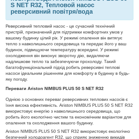
S NET R32, Тепловой насос
реверсивний повітря/вода
Реверсивний тепловий насос - це сучасний технічний
пристрій, призначений для підтримки комфортних умов у
вашому будинку цілий рік. У режимі опалення він витягує
тепло з навколишнього середовища та передає його у ваш
будинок, підвищуючи температуру всередині. У режимі
охолодження він виконує зворотну дію, видаляючи
надлишкове тепло та забезпечуючи прохолоду. Такий
багатофункціональний підхід робить реверсивні теплові
насоси ідеальним рішенням для комфорту в будинку в будь-
яку погоду.
Переваги Ariston NIMBUS PLUS 50 S NET R32
Однією з основних переваг реверсивних теплових насосів є
їхня висока ефективність. Ariston NIMBUS PLUS 50 S NET R32
використовує енергію з навколишнього середовища, що
робить його екологічно чистим та економічним варіантом для
опалення та охолодження вашого будинку.
Ariston NIMBUS PLUS 50 S NET R32 використовує екологічно
безпечний холодоагент R32, що сприяє зниженню викидів