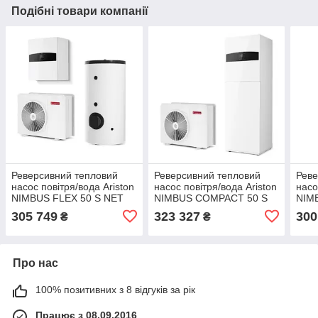
Подібні товари компанії
Реверсивний тепловий
Реверсивний тепловий
Реве
насос повітря/вода Ariston
насос повітря/вода Ariston
насо
NIMBUS FLEX 50 S NET
NIMBUS COMPACT 50 S
NIM
R32, Тепловой насос
NET R32, Тепловой насос
R32,
305 749
323 327
300
₴
₴
реверсивний повітря/вода
реверсивний повітря/вода
реве
Про нас
100% позитивних з 8 відгуків за рік
Працює з 08.09.2016