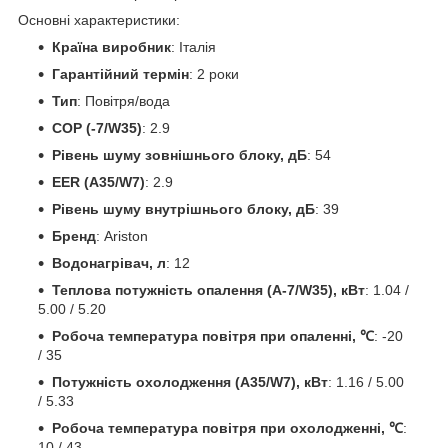
Основні характеристики:
Країна виробник
: Італія
Гарантійний термін
: 2 роки
Тип
: Повітря/вода
COP (-7/W35)
: 2.9
Рівень шуму зовнішнього блоку, дБ
: 54
EER (A35/W7)
: 2.9
Рівень шуму внутрішнього блоку, дБ
: 39
Бренд
: Ariston
Водонагрівач, л
: 12
Теплова потужність опалення (А-7/W35), кВт
: 1.04 /
5.00 / 5.20
Робоча температура повітря при опаленні, ℃
: -20
/ 35
Потужність охолодження (A35/W7), кВт
: 1.16 / 5.00
/ 5.33
Робоча температура повітря при охолодженні, ℃
:
10 / 43