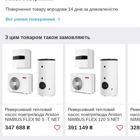
Повернення товару впродовж 14 днів за домовленістю
Всі умови повернення
З цим товаром також замовляють
Реверсивний тепловий
Реверсивний тепловий
Реве
насос повітря/вода Ariston
насос повітря/вода Ariston
насо
NIMBUS FLEX 80 S -T NET
NIMBUS FLEX 120 S NET
NIM
R32, Тепловой насос
R32, Тепловой насос
R32,
347 688
391 149
328
₴
₴
реверсивний повітря/вода
реверсивний повітря/вода
реве