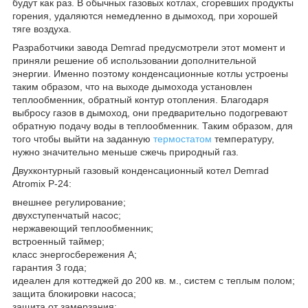
будут как раз. В обычных газовых котлах, сгоревших продукты
горения, удаляются немедленно в дымоход, при хорошей
тяге воздуха.
Разработчики завода Demrad предусмотрели этот момент и
приняли решение об использовании дополнительной
энергии. Именно поэтому конденсационные котлы устроены
таким образом, что на выходе дымохода установлен
теплообменник, обратный контур отопления. Благодаря
выбросу газов в дымоход, они предварительно подогревают
обратную подачу воды в теплообменник. Таким образом, для
того чтобы выйти на заданную
термостатом
температуру,
нужно значительно меньше сжечь природный газ.
Двухконтурный газовый конденсационный котел Demrad
Atromix P-24:
внешнее регулирование;
двухступенчатый насос;
нержавеющий теплообменник;
встроенный таймер;
класс энергосбережения А;
гарантия 3 года;
идеален для коттеджей до 200 кв. м., систем с теплым полом;
защита блокировки насоса;
защита от замерзания;