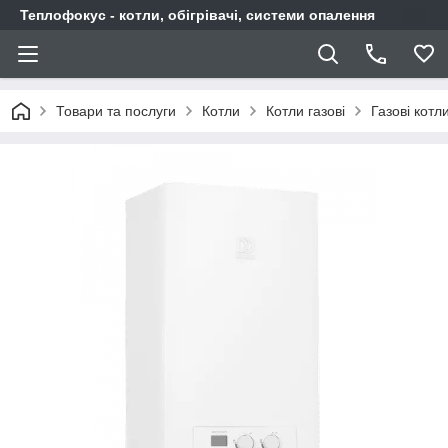
Теплофокус - котли, обігрівачі, системи опалення
Товари та послуги
Котли
Котли газові
Газові котл