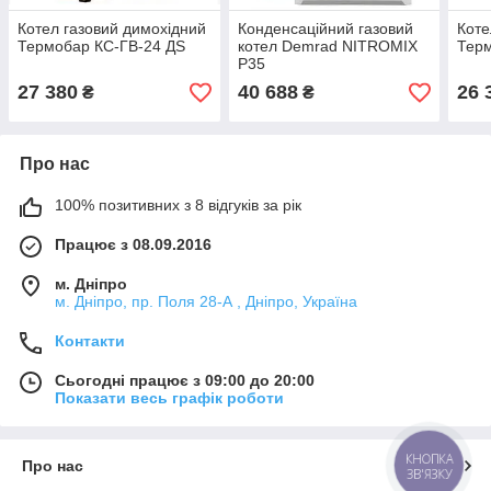
Котел газовий димохідний
Конденсаційний газовий
Коте
Термобар КС-ГВ-24 ДЅ
котел Demrad NITROMIX
Тер
P35
27 380
40 688
26 
₴
₴
Про нас
100% позитивних з 8 відгуків за рік
Працює з 08.09.2016
м. Дніпро
м. Дніпро, пр. Поля 28-А , Дніпро, Україна
Контакти
Сьогодні працює з 09:00 до 20:00
Показати весь графік роботи
КНОПКА
Про нас
ЗВ'ЯЗКУ