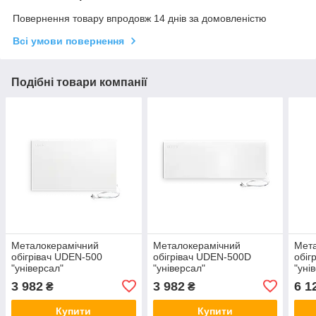
Повернення товару впродовж 14 днів за домовленістю
Всі умови повернення
Подібні товари компанії
Металокерамічний
Металокерамічний
Мет
обігрівач UDEN-500
обігрівач UDEN-500D
обіг
"універсал"
"універсал"
"уні
3 982
3 982
6 1
₴
₴
Купити
Купити