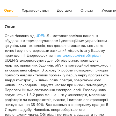
Опис
Характеристики
Доставка
Оплата
Умови п
Опис
Опис Новинка від
UDEN
-S - металокерамічна панель з
вбудованим терморегулятором і дистанційним управлінням -
це унікальна технологія, яка дозволяє максимально легко,
точно і зручно створювати затишний мікроклімат у Вашому
приміщенні! Енергоефективні
металокерамічні обігрівачі
UDEN-S використовують для обігріву різних приміщень:
квартир, приватних будинків, об'єктів комерційної нерухомості
та соціальної сфери. В основу їх роботи покладено принцип
прямого нагріву - теплові промені у першу чергу прогрівають
тверді конструкції й тільки потім повітря, зберігаючи його
живим і природним. Відчуття настає при нижчій температурі.
Переваги Низьке споживання електроенергії. Розрахункова
потужність в 1,5-2 раза менша, ніж у конвекторів, масляних
радіаторів чи електрокотлів, власне, і витрати електроенергії
знижуються на 35-40%. Вся система в середньому працює 5-
7 годин на добу. Наявність енергозберігаючого
теплонакопичувача. Обігрівачі починають віддавати тепло