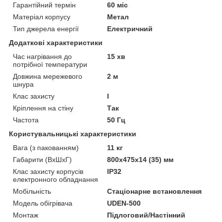
Гарантійний термін
60 міс
Матеріал корпусу
Метал
Тип джерела енергії
Електричний
Додаткові характеристики
Час нагрівання до
15 хв
потрібної температури
Довжина мережевого
2 м
шнура
Клас захисту
I
Кріплення на стіну
Так
Частота
50 Гц
Користувальницькі характеристики
Вага (з пакованням)
11 кг
Габарити (ВхШхГ)
800х475х14 (35) мм
Клас захисту корпусів
IP32
електронного обладнання
Мобільність
Стаціонарне встановлення
Модель обігрівача
UDEN-500
Монтаж
Підлоговий/Настінний