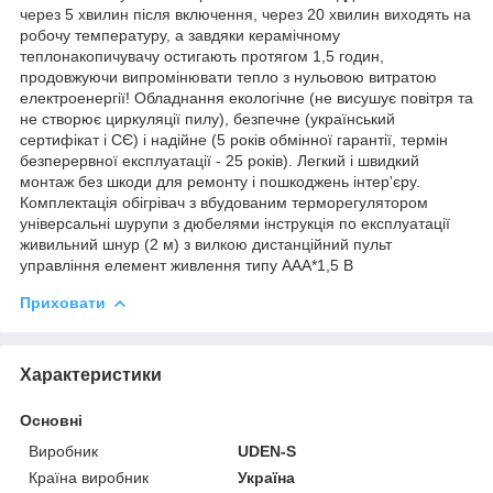
через 5 хвилин після включення, через 20 хвилин виходять на
робочу температуру, а завдяки керамічному
теплонакопичувачу остигають протягом 1,5 годин,
продовжуючи випромінювати тепло з нульовою витратою
електроенергії! Обладнання екологічне (не висушує повітря та
не створює циркуляції пилу), безпечне (український
сертифікат і СЄ) і надійне (5 років обмінної гарантії, термін
безперервної експлуатації - 25 років). Легкий і швидкий
монтаж без шкоди для ремонту і пошкоджень інтер'єру.
Комплектація обігрівач з вбудованим терморегулятором
універсальні шурупи з дюбелями інструкція по експлуатації
живильний шнур (2 м) з вилкою дистанційний пульт
управління елемент живлення типу ААА*1,5 В
Приховати
Характеристики
Основні
Виробник
UDEN-S
Країна виробник
Україна