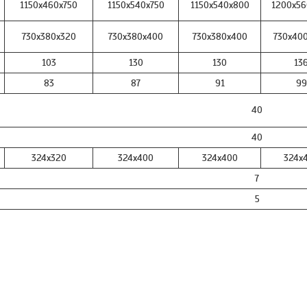
1150х460х750
1150х540х750
1150х540х800
1200х56
730x380x320
730x380x400
730x380x400
730x40
103
130
130
13
83
87
91
99
40
40
324x320
324x400
324x400
324x
7
5