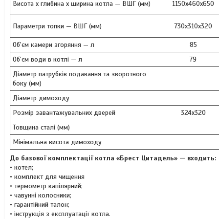
Висота х глибина х ширина котла — ВШГ (мм)
1150х460х650
Параметри топки — ВШГ (мм)
730x310x320
Об'єм камери згоряння — л
85
Об'єм води в котлі — л
79
Діаметр патрубків подавання та зворотного
боку (мм)
Діаметр димоходу
Розмір завантажувальних дверей
324x320
Товщина сталі (мм)
Мінімальна висота димоходу
До базової комплектації котла «Брест Цитадель» — входить:
• котел;
• комплект для чищення
• термометр капілярний;
• чавунні колосники;
• гарантійний талон;
• інструкція з експлуатації котла.