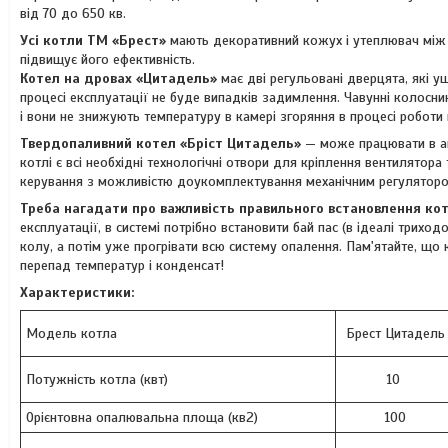
від 70 до 650 кв.
Усі котли ТМ «Брест»
мають декоративний кожух і утеплювач між 
підвищує його ефективність.
Котел на дровах «Цитадель»
має дві регульовані дверцята, які 
процесі експлуатації не буде випадків задимлення. Чавунні колосни
і вони не знижують температуру в камері згоряння в процесі роботи 
Твердопаливний котел «Бріст Цитадель»
— може працювати в а
котлі є всі необхідні технологічні отвори для кріплення вентилятора
керування з можливістю доукомплектування механічним регулятором
Треба нагадати про важливість правильного встановлення ко
експлуатації, в системі потрібно встановити бай пас (в ідеалі трихо
колу, а потім уже прогрівати всю систему опалення. Пам'ятайте, що 
перепад температур і конденсат!
Характеристики:
Модель котла
Брест Цитадель
Потужність котла (квт)
10
Орієнтовна опалювальна площа (кв2)
100