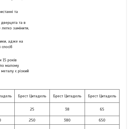
Холмова. 7 мм
истанні та
 дверцята та в
В наявності
 легко замінити,
54 000 ₴
ики, адже на
 спосіб
 15 років
у по малому
 металу є різкий
тадель
Брест Цитадель
Брест Цитадель
Брест Цитадель
25
38
65
0
250
380
650