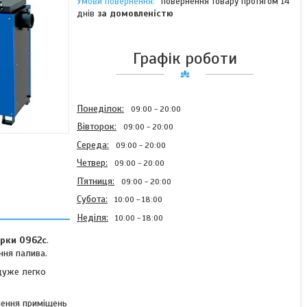
повернення товару протягом 14
днів
за домовленістю
Графік роботи
Понеділок
09:00
20:00
Вівторок
09:00
20:00
Середа
09:00
20:00
Четвер
09:00
20:00
Пʼятниця
09:00
20:00
Субота
10:00
18:00
Неділя
10:00
18:00
арки 0962с
.
ння палива.
 дуже легко
Котел шахтний 20 кВт
"Брест Цитадель" тип
алення приміщень