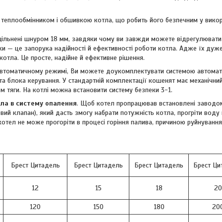
теплообмінником і обшивкою котла, що робить його безпечним у викор
ущільнені шнуром 18 мм, завдяки чому ви завжди можете відрегулювати
ки — це запорука надійності й ефективності роботи котла. Адже їх дуже
котла. Це просте, надійне й ефективне рішення.
втоматичному режимі, Ви можете доукомплектувати системою автомат
 та блока керування. У стандартній комплектації кошенят має механічний
 тяги. На котлі можна встановити систему безпеки 3-1.
тла в систему опалення
. Щоб котел пропрацював встановлені заводом
довий клапан), який дасть змогу набрати потужність котла, прогріти вод
котел не може прогоріти в процесі горіння палива, причиною руйнування
Брест Цитадель
Брест Цитадель
Брест Цитадель
Брест Ци
12
15
18
20
120
150
180
20