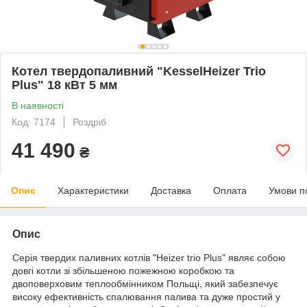
Котел твердопаливний "KesselHeizer Trio
Plus" 18 кВт 5 мм
В наявності
Код: 7174
Роздріб
41 490
₴
Опис
Характеристики
Доставка
Оплата
Умови п
Опис
Серія твердих паливних котлів "Heizer trio Plus" являє собою
довгі котли зі збільшеною пожежною коробкою та
двоповерховим теплообмінником Польщі, який забезпечує
високу ефективність спалювання палива та дуже простий у