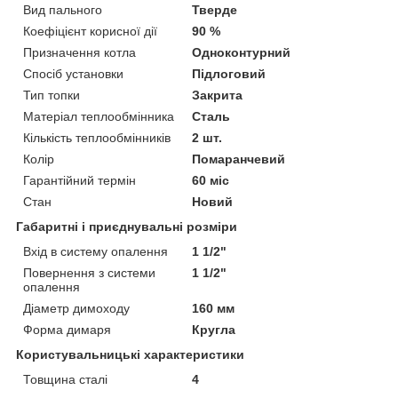
Вид пального
Тверде
Коефіцієнт корисної дії
90 %
Призначення котла
Одноконтурний
Спосіб установки
Підлоговий
Тип топки
Закрита
Матеріал теплообмінника
Сталь
Кількість теплообмінників
2 шт.
Колір
Помаранчевий
Гарантійний термін
60 міс
Стан
Новий
Габаритні і приєднувальні розміри
Вхід в систему опалення
1 1/2"
Повернення з системи
1 1/2"
опалення
Діаметр димоходу
160 мм
Форма димаря
Кругла
Користувальницькі характеристики
Товщина сталі
4