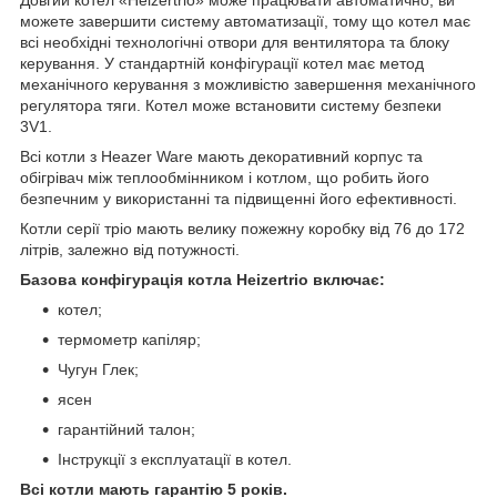
можете завершити систему автоматизації, тому що котел має
всі необхідні технологічні отвори для вентилятора та блоку
керування. У стандартній конфігурації котел має метод
механічного керування з можливістю завершення механічного
регулятора тяги. Котел може встановити систему безпеки
3V1.
Всі котли з Heazer Ware мають декоративний корпус та
обігрівач між теплообмінником і котлом, що робить його
безпечним у використанні та підвищенні його ефективності.
Котли серії тріо мають велику пожежну коробку від 76 до 172
літрів, залежно від потужності.
Базова конфігурація котла Heizertrio включає:
котел;
термометр капіляр;
Чугун Глек;
ясен
гарантійний талон;
Інструкції з експлуатації в котел.
Всі котли мають гарантію 5 років.