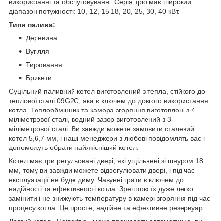
використанні та обслуговуванні. Серія тріо має широкий
діапазон потужності: 10, 12, 15,18, 20, 25, 30, 40 кВт.
Типи палива:
Деревина
Вугілля
Тирювання
Брикети
Суцільний паливний котел виготовлений з тепла, стійкого до
теплової сталі 09G2C, яка є ключем до довгого використання
котла. Теплообмінник та камера згоряння виготовлені з 4-
міліметрової сталі, водний зазор виготовлений з 3-
міліметрової сталі. Ви завжди можете замовити сталевий
котел 5,6,7 мм, і наші менеджери з любові повідомлять вас і
допоможуть обрати найякісніший котел.
Котел має три регульовані двері, які ущільнені зі шнуром 18
мм, тому ви завжди можете відрегулювати двері, і під час
експлуатації не буде диму. Чавунні грати є ключем до
надійності та ефективності котла. Зрештою їх дуже легко
замінити і не знижують температуру в камері згоряння під час
процесу котла. Це просте, надійне та ефективне резервуар.
Довгий котел «Heizertrio» може працювати автоматично, ви