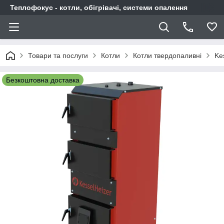
Теплофокус - котли, обігрівачі, системи опалення
Товари та послуги
Котли
Котли твердопаливні
Ke
Безкоштовна доставка