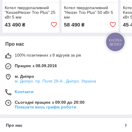
Котел твердопаливний
Котел твердопаливний
Коте
"KesselHeizer Trio Plus" 25
"Heizer Trio Plus" 50 кВт 5
Kess
кВт 5 мм
мм
кВт 
43 490
58 490
45 
₴
₴
КНОПКА
Про нас
ЗВ'ЯЗКУ
100% позитивних з 8 відгуків за рік
Працює з 08.09.2016
м. Дніпро
м. Дніпро, пр. Поля 28-А , Дніпро, Україна
Контакти
Сьогодні працює з 09:00 до 20:00
Показати весь графік роботи
Про нас