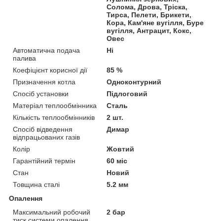
Солома, Дрова, Тріска,
Тирса, Пелети, Брикети,
Кора, Кам'яне вугілля, Буре
вугілля, Антрацит, Кокс,
Овес
Автоматична подача
Ні
палива
Коефіцієнт корисної дії
85 %
Призначення котла
Одноконтурний
Спосіб установки
Підлоговий
Матеріал теплообмінника
Сталь
Кількість теплообмінників
2 шт.
Спосіб відведення
Димар
відпрацьованих газів
Колір
Жовтий
Гарантійний термін
60 міс
Стан
Новий
Товщина сталі
5.2 мм
Опалення
Максимальний робочий
2 бар
тиск системи опалення