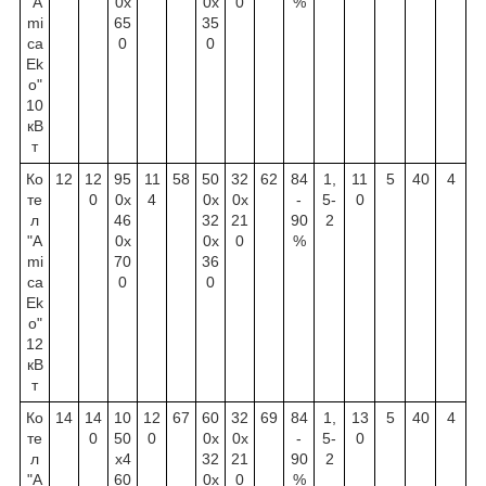
"A
0х
0х
0
%
mi
65
35
ca
0
0
Ek
o"
10
кВ
т
Ко
12
12
95
11
58
50
32
62
84
1,
11
5
40
4
те
0
0х
4
0х
0х
-
5-
0
л
46
32
21
90
2
"A
0х
0х
0
%
mi
70
36
ca
0
0
Ek
o"
12
кВ
т
Ко
14
14
10
12
67
60
32
69
84
1,
13
5
40
4
те
0
50
0
0х
0х
-
5-
0
л
х4
32
21
90
2
"A
60
0х
0
%