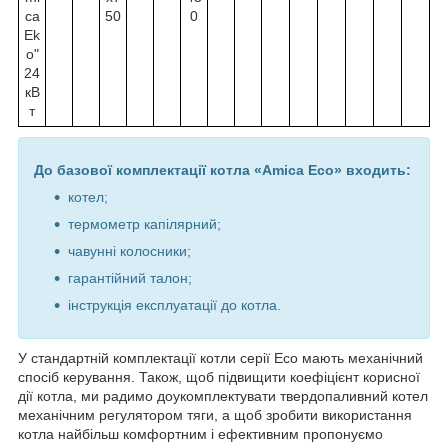
ca
50
0
Ek
o"
24
кВ
т
До базової комплектації котла «Amica Eco» входить:
котел;
термометр капілярний;
чавунні колосники;
гарантійний талон;
інструкція експлуатації до котла.
У стандартній комплектації котли серії Есо мають механічний
спосіб керування. Також, щоб підвищити коефіцієнт корисної
дії котла, ми радимо доукомплектувати твердопаливний котел
механічним регулятором тяги, а щоб зробити використання
котла найбільш комфортним і ефективним пропонуємо