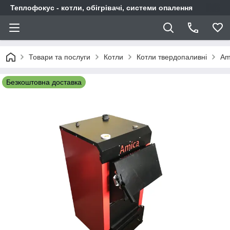
Теплофокус - котли, обігрівачі, системи опалення
Товари та послуги
Котли
Котли твердопаливні
Am
Безкоштовна доставка