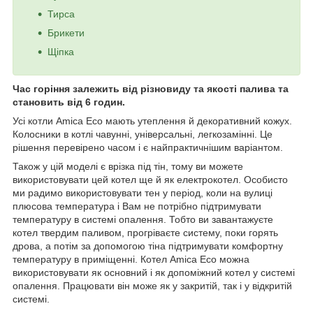
Тирса
Брикети
Щіпка
Час горіння залежить від різновиду та якості палива та
становить від 6 годин.
Усі котли Amica Eco мають утеплення й декоративний кожух.
Колосники в котлі чавунні, універсальні, легкозамінні. Це
рішення перевірено часом і є найпрактичнішим варіантом.
Також у цій моделі є врізка під тін, тому ви можете
використовувати цей котел ще й як електрокотел. Особисто
ми радимо використовувати тен у період, коли на вулиці
плюсова температура і Вам не потрібно підтримувати
температуру в системі опалення. Тобто ви завантажуєте
котел твердим паливом, прогріваєте систему, поки горять
дрова, а потім за допомогою тіна підтримувати комфортну
температуру в приміщенні. Котел Amica Eco можна
використовувати як основний і як допоміжний котел у системі
опалення. Працювати він може як у закритій, так і у відкритій
системі.