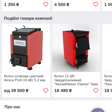
(Сербия)
1 350
4 500
1 0
₴
₴
Подібні товари компанії
Котел холмова шахтний
Котел 12 кВт
Коте
Amica Profi 10 кВт 5.2 мм
твердопаливний
тве
"KesselHeizer Classic" 5мм
"Kes
39 500
18 490
18 
від
₴
₴
Про нас