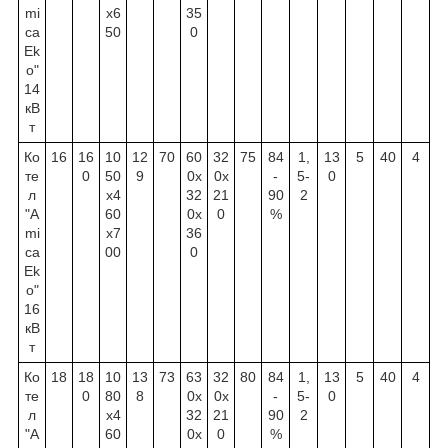
mi
х6
35
ca
50
0
Ek
o"
14
кВ
т
Ко
16
16
10
12
70
60
32
75
84
1,
13
5
40
4
те
0
50
9
0х
0х
-
5-
0
л
х4
32
21
90
2
"A
60
0х
0
%
mi
х7
36
ca
00
0
Ek
o"
16
кВ
т
Ко
18
18
10
13
73
63
32
80
84
1,
13
5
40
4
те
0
80
8
0х
0х
-
5-
0
л
х4
32
21
90
2
"A
60
0х
0
%