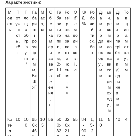
Характеристики:
М
П
П
Га
М
О
Га
Ро
О
КК
Ро
Ді
мі
Ді
То
од
от
ло
ба
ас
б'
ба
зві
б'
Д,
бо
а
н.
а
в
ел
уж
щ
ри
а,
є
ри
р
є
%
чи
м
ре
м
щ
ь
ні
а
тн
кг
м
ти
вік
м
й
ет
ко
ет
ин
ст
об
і
ка
то
на
во
ти
р
м
р
а
ь ,
ігр
ро
м
пк
за
ди
ск,
ди
ен
па
м
кВ
ів
зм
ер
и,
ва
в
ба
м
до
трі
ет
т
у,
ір
и
м
нт
ко
р.
ох
ва
бкі
ал
m
и ,
за
м,
а
тл
од
на
в
у ,
²
м
ва
Вх
ж
і ,
у ,
ви
пі
м
м,
нт
Ш
ен
л
м
со
д'
м
Вх
а
хГ
ня
м
та
єд
Ш
ж
,
ди
на
хГ
ен
м
м
нн
ня
м
ох
я,
,
од
м
л.
у ,
м
м
Ко
10
10
95
10
56
50
32
55
84
1,
11
5
40
4
те
0
0х
5
0х
0х
-
5-
0
л
46
32
21
90
2