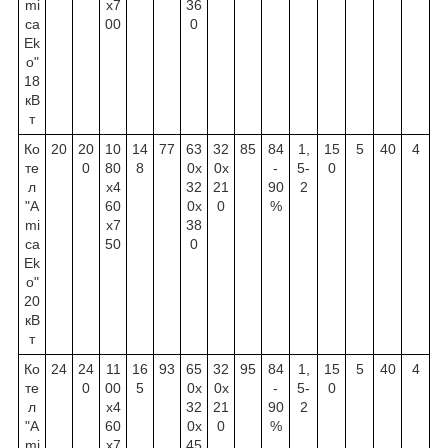
mi
х7
36
ca
00
0
Ek
o"
18
кВ
т
Ко
20
20
10
14
77
63
32
85
84
1,
15
5
40
4
те
0
80
8
0х
0х
-
5-
0
л
х4
32
21
90
2
"A
60
0х
0
%
mi
х7
38
ca
50
0
Ek
o"
20
кВ
т
Ко
24
24
11
16
93
65
32
95
84
1,
15
5
40
4
те
0
00
5
0х
0х
-
5-
0
л
х4
32
21
90
2
"A
60
0х
0
%
mi
х7
45