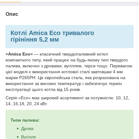
Опис
Котлі Amica Есо тривалого
гір
ініння
5,2 мм
«Amica Eco»
— класичний твердопаливний котел
компактного типу, який працює на будь-якому типі твердого
палива, включно з дровами, вугіллям, тирси тощо. Перевагою
цієї моделі є використання котлової сталі завтовшки 4 мм
марки P265PH. Це європейська сталь, яка розрахована на
використання за високих температур і забезпечує термін
експлуатації цього котла від 15 років.
Серія «Eco» має широкий асортимент за потужністю: 10, 12,
14, 16,18, 20, 24 кВт.
Типи палива:
Дрова
Вугілля