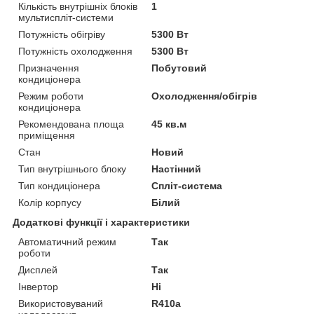
Кількість внутрішніх блоків
1
мультиспліт-системи
Потужність обігріву
5300 Вт
Потужність охолодження
5300 Вт
Призначення
Побутовий
кондиціонера
Режим роботи
Охолодження/обігрів
кондиціонера
Рекомендована площа
45 кв.м
приміщення
Стан
Новий
Тип внутрішнього блоку
Настінний
Тип кондиціонера
Спліт-система
Колір корпусу
Білий
Додаткові функції і характеристики
Автоматичний режим
Так
роботи
Дисплей
Так
Інвертор
Ні
Використовуваний
R410a