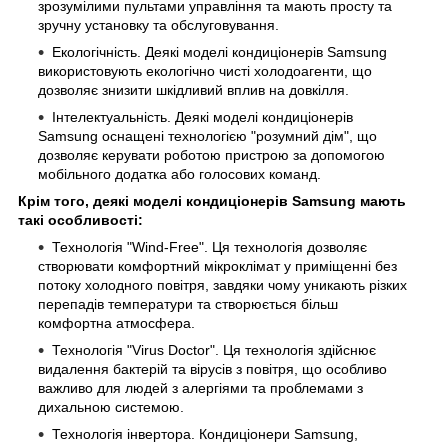
зрозумілими пультами управління та мають просту та
зручну установку та обслуговування.
Екологічність. Деякі моделі кондиціонерів Samsung
використовують екологічно чисті холодоагенти, що
дозволяє знизити шкідливий вплив на довкілля.
Інтелектуальність. Деякі моделі кондиціонерів
Samsung оснащені технологією "розумний дім", що
дозволяє керувати роботою пристрою за допомогою
мобільного додатка або голосових команд.
Крім того, деякі моделі кондиціонерів Samsung мають
такі особливості:
Технологія "Wind-Free". Ця технологія дозволяє
створювати комфортний мікроклімат у приміщенні без
потоку холодного повітря, завдяки чому уникають різких
перепадів температури та створюється більш
комфортна атмосфера.
Технологія "Virus Doctor". Ця технологія здійснює
видалення бактерій та вірусів з повітря, що особливо
важливо для людей з алергіями та проблемами з
дихальною системою.
Технологія інвертора. Кондиціонери Samsung,