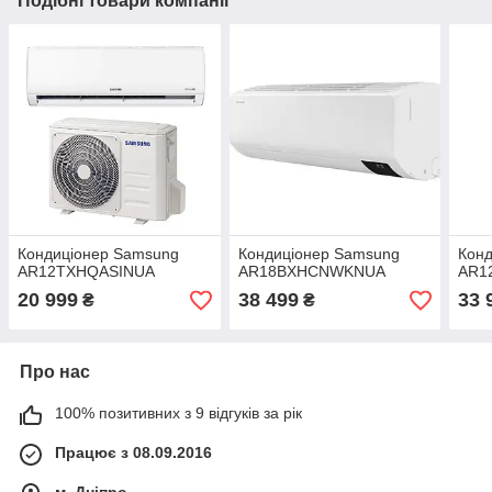
Подібні товари компанії
Кондиціонер Samsung
Кондиціонер Samsung
Кон
AR12TXHQASINUA
AR18BXHCNWKNUA
AR1
20 999
38 499
33 
₴
₴
Про нас
100% позитивних з 9 відгуків за рік
Працює з 08.09.2016