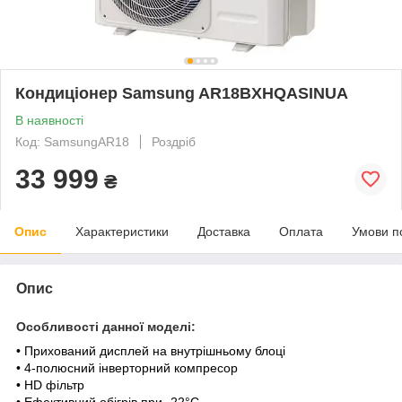
Кондиціонер Samsung AR18BXHQASINUA
В наявності
Код: SamsungAR18
Роздріб
33 999
₴
Опис
Характеристики
Доставка
Оплата
Умови п
Опис
Особливості данної моделі:
• Прихований дисплей на внутрішньому блоці
• 4-полюсний інверторний компресор
• HD фільтр
• Ефективний обігрів при -22°C