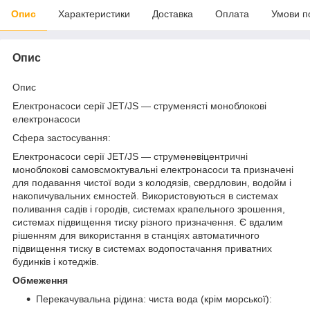
Опис
Характеристики
Доставка
Оплата
Умови п
Опис
Опис
Електронасоси серії JET/JS — струменясті моноблокові
електронасоси
Сфера застосування:
Електронасоси серії JET/JS — струменевіцентричні
моноблокові самовсмоктувальні електронасоси та призначені
для подавання чистої води з колодязів, свердловин, водойм і
накопичувальних ємностей. Використовуються в системах
поливання садів і городів, системах крапельного зрошення,
системах підвищення тиску різного призначення. Є вдалим
рішенням для використання в станціях автоматичного
підвищення тиску в системах водопостачання приватних
будинків і котеджів.
Обмеження
Перекачувальна рідина: чиста вода (крім морської):