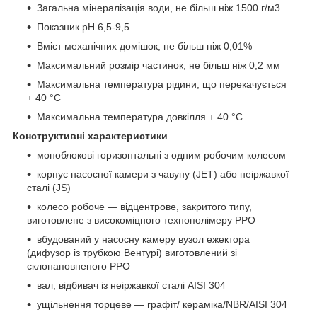
Загальна мінералізація води, не більш ніж 1500 г/м
3
Показник pH 6,5-9,5
Вміст механічних домішок, не більш ніж 0,01%
Максимальний розмір частинок, не більш ніж 0,2 мм
Максимальна температура рідини, що перекачується
+ 40 °C
Максимальна температура довкілля + 40 °C
Конструктивні характеристики
моноблокові горизонтальні з одним робочим колесом
корпус насосної камери з чавуну (JET) або неіржавкої
сталі (JS)
колесо робоче — відцентрове, закритого типу,
виготовлене з високоміцного технополімеру РРО
вбудований у насосну камеру вузол ежектора
(дифузор із трубкою Вентурі) виготовлений зі
склонаповненого PPO
вал, відбивач із неіржавкої сталі AISI 304
ущільнення торцеве — графіт/ кераміка/NBR/AISI 304