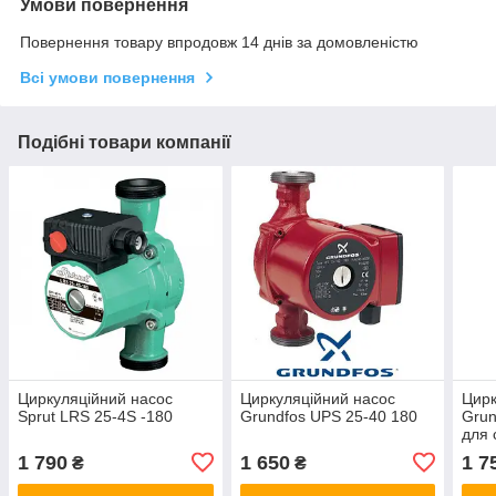
Умови повернення
Повернення товару впродовж 14 днів за домовленістю
Всі умови повернення
Подібні товари компанії
Циркуляційний насос
Циркуляційний насос
Цир
Sprut LRS 25-4S -180
Grundfos UPS 25-40 180
Grun
для 
(Сер
1 790
1 650
1 7
₴
₴