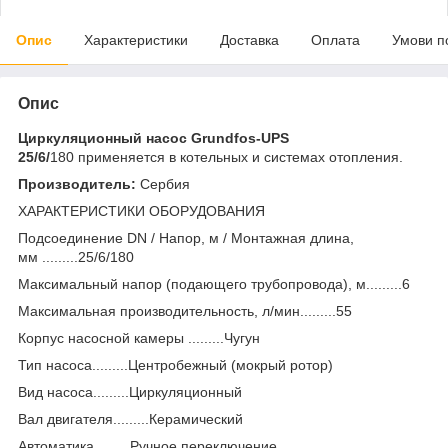
Опис
Характеристики
Доставка
Оплата
Умови п
Опис
Циркуляционный насос Grundfos-UPS
25/6/
180 применяется в котельных и системах отопления.
Производитель:
Сербия
ХАРАКТЕРИСТИКИ ОБОРУДОВАНИЯ
Подсоединение DN / Напор, м / Монтажная длина,
мм .........25/6/180
Максимальный напор (подающего трубопровода), м.........6
Максимальная производительность, л/мин.........55
Корпус насосной камеры .........Чугун
Тип насоса.........Центробежный (мокрый ротор)
Вид насоса.........Циркуляционный
Вал двигателя.........Керамический
Автоматика.........Ручное переключение