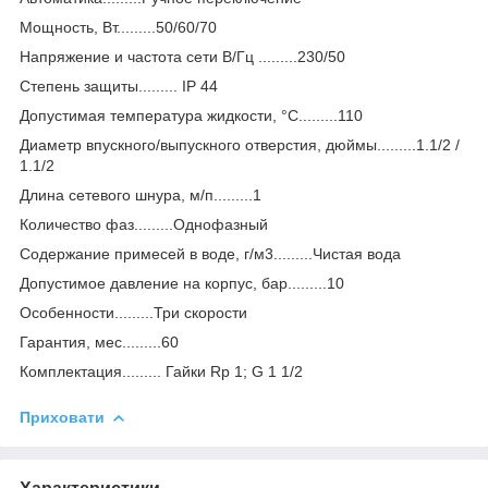
Мощность, Вт.........50/60/70
Напряжение и частота сети В/Гц .........230/50
Степень защиты......... IP 44
Допустимая температура жидкости, °C.........110
Диаметр впускного/выпускного отверстия, дюймы.........1.1/2 /
1.1/2
Длина сетевого шнура, м/п.........1
Количество фаз.........Однофазный
Содержание примесей в воде, г/м3.........Чистая вода
Допустимое давление на корпус, бар.........10
Особенности.........Три скорости
Гарантия, мес.........60
Комплектация......... Гайки Rp 1; G 1 1/2
Приховати