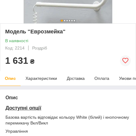
Модель "Еврозмейка"
В наявності
Код: 2214
Роздріб
1 631
₴
Опис
Характеристики
Доставка
Оплата
Умови п
Опис
Доступні опції
Базова вартість відповідає кольору White (білий) і кнопочному
перемикачу Вкл/Викл
Управління