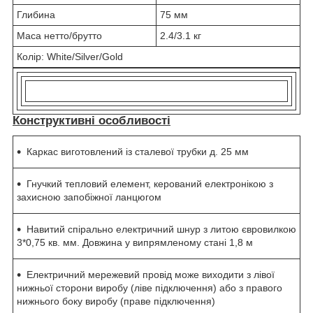
Глибина
75 мм
Маса нетто/брутто
2.4/3.1 кг
Колір: White/Silver/Gold
Конструктивні особливості
Каркас виготовлений із сталевої трубки д. 25 мм
Гнучкий тепловий елемент, керований електронікою з
захисною запобіжної ланцюгом
Навитий спірально електричний шнур з литою євровилкою
3*0,75 кв. мм. Довжина у випрямленому стані 1,8 м
Електричний мережевий провід може виходити з лівої
нижньої сторони виробу (ліве підключення) або з правого
нижнього боку виробу (праве підключення)