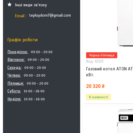
Інші види зв'язку
tepluydom7@gmail.com
Email
Графік роботи
Понеділок
09:00
20:00
Чорна п'ятниця
Вівторок
09:00
20:00
6503
Середа
09:00
20:00
Газовий котел ATON AT
кВт.
Четвер
09:00
20:00
Пʼятниця
09:00
20:00
20 320 ₴
Субота
10:00
18:00
В наявності
Неділя
10:00
18:00