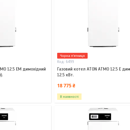
Чорна п'ятниця
6499
TMO 12.5 EM димохідний
Газовий котел ATON ATMO 12.5 E ди
).
12.5 кВт.
18 775 ₴
В наявності