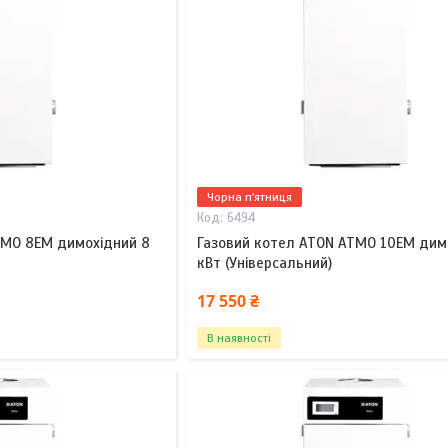
Чорна п'ятниця
6494
TMO 8EM димохідний 8
Газовий котел ATON ATMO 10EM дим
кВт (Універсальний)
17 550 ₴
В наявності