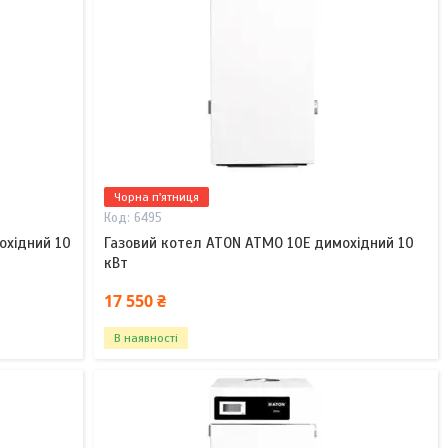
Чорна п'ятниця
6495
охідний 10
Газовий котел ATON ATMO 10E димохідний 10
кВт
17 550 ₴
В наявності