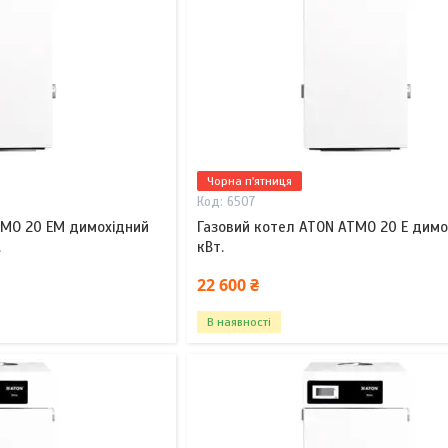
Чорна п'ятниця
6507
TMO 20 ЕМ димохідний
Газовий котел ATON ATMO 20 Е димо
.
кВт.
22 600 ₴
В наявності