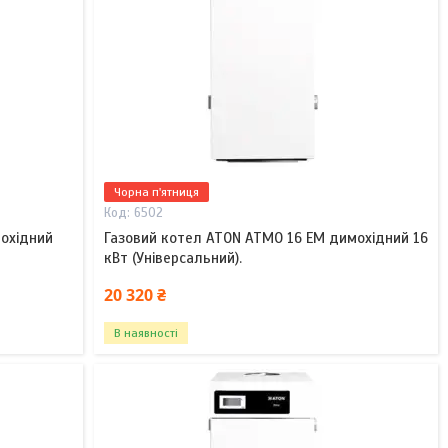
Чорна п'ятниця
6502
мохідний
Газовий котел ATON ATMO 16 EM димохідний 16
кВт (Універсальний).
20 320 ₴
В наявності