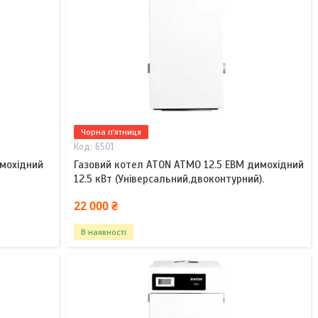
Чорна п'ятниця
6501
имохідний
Газовий котел ATON ATMO 12.5 EBM димохідний
12.5 кВт (Універсальний,двоконтурний).
22 000 ₴
В наявності