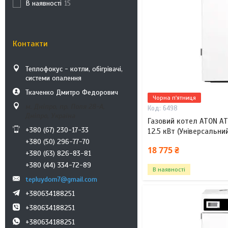
В наявності
15
Контакти
Теплофокус - котли, обігрівачі,
системи опалення
Ткаченко Дмитро Федорович
Чорна п'ятниця
м. Дніпро, пр. Поля 28-А,
6498
Дніпро, Україна
Газовий котел ATON A
+380 (67) 230-17-33
12.5 кВт (Універсальний
+380 (50) 296-77-70
18 775 ₴
+380 (63) 826-83-81
+380 (44) 334-72-89
В наявності
tepluydom7@gmail.com
+380634188251
+380634188251
+380634188251