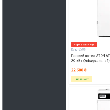
Чорна п'ятниця
6506
Газовий котел ATON A
20 кВт (Універсальний)
22 600 ₴
В наявності