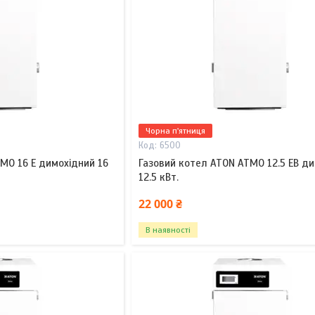
Чорна п'ятниця
6500
MO 16 E димохідний 16
Газовий котел ATON ATMO 12.5 EB д
12.5 кВт.
22 000 ₴
В наявності