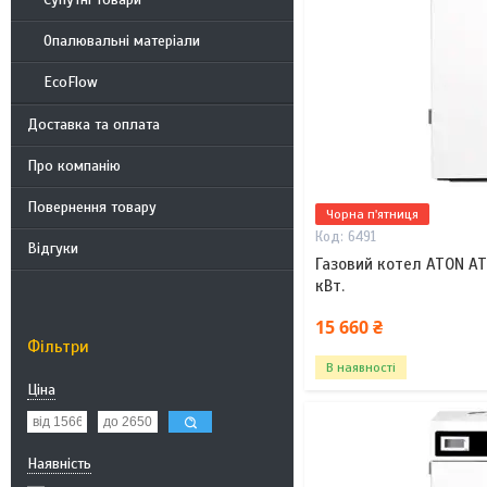
Опалювальні матеріали
EcoFlow
Доставка та оплата
Про компанію
Повернення товару
Чорна п'ятниця
6491
Відгуки
Газовий котел ATON A
кВт.
15 660 ₴
Фільтри
В наявності
Ціна
Наявність