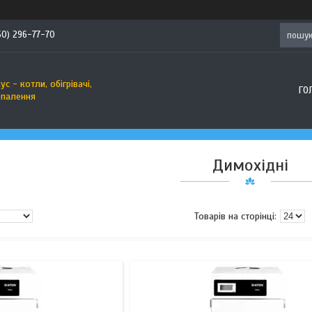
50) 296-77-70
с - котли, обігрівачі,
ГО
опалення
Димохідні