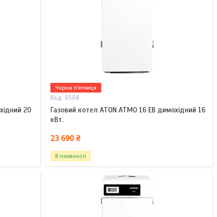
Чорна п'ятниця
6504
хідний 20
Газовий котел ATON ATMO 16 EB димохідний 16
кВт.
23 690 ₴
В наявності