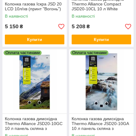
Колонка газова Іскра JSD 20
Thermo Alliance Compact
LCD 10л/хв (принт "Вогонь")
JSD20-10CL 10 л White
В наявності
В наявності
5 150
5 208
₴
₴
Купити
Купити
Оплата частинами
Оплата частинами
Колонка газова димохідна
Колонка газова димохідна
Thermo Alliance JSD20-10GC
Thermo Alliance JSD20-10GA
10 л панель скляна з
10 л панель скляна з
малюнком гори
малюнком море
В наявності
В наявності