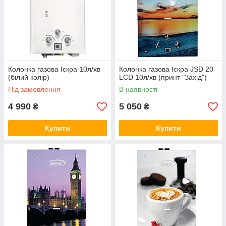
Колонка газова Іскра 10л/хв
Колонка газова Іскра JSD 20
(білий колір)
LCD 10л/хв (принт "Захід")
Під замовлення
В наявності
4 990
5 050
₴
₴
Купити
Купити