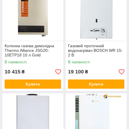
Колонка газова димохідна
Газовий проточний
Thermo Alliance JSG20-
водонагрівач BOSCH WR 15-
10ETP18 10 л Gold
2 B
В наявності
В наявності
10 415
19 100
₴
₴
Купити
Купити