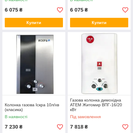
6 075
6 075
₴
₴
Купити
Купити
Газова колонка димохідна
Колонка газова Іскра 10л/хв
АТЕМ Житомир ВПГ-16/20
(класика)
кВт
В наявності
Під замовлення
7 230
7 818
₴
₴