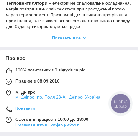
Тепловентилятори
– електричне опалювальне обладнання,
нагрів повітря в яких здійснюється при проходженні потоку
через термоелемент. Призначені для швидкого прогрівання
приміщення, але в якості основного опалювального приладу
для будинку використовуються рідко.
Висока ефективність побутових тепловентиляторів
Показати все
досягається завдяки інтенсивній циркуляції повітряних мас,
що дозволяє прогріти повітря в приміщенні більш рівномірно.
Види тепловентиляторів
Про нас
Класифікація тепловентиляторів здійснюється за типом
нагрівального елемента:
100% позитивних з 9 відгуків за рік
Спіральний (ніхромовий елемент). Недорогі
Працює з 08.09.2016
обігрівачі, що дозволяють швидко нагріти повітря в
опалювальному приміщенні. Температура нагріву
м. Дніпро
спіралі вище, ніж у керамічних пластин, але при цьому
м. Дніпро, пр. Поля 28-А , Дніпро, Україна
в повітрі можуть бути присутніми продукти горіння
КНОПКА
ЗВ'ЯЗКУ
(частинки пилу).
Контакти
Тенові. Використовуються нагрівальні елементи
Сьогодні працює з 10:00 до 18:00
трубчастого типу, що гарантують високу пожежну
Показати весь графік роботи
безпеку, не роблять впливу на склад повітря, не
спалюють пил.