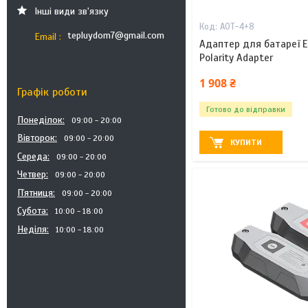
Інші види зв'язку
AOT-4+8
tepluydom7@gmail.com
Email
Адаптер для батареї E
Polarity Adapter
1 908 ₴
Графік роботи
Готово до відправки
Понеділок
09:00
20:00
Вівторок
09:00
20:00
КУПИТИ
Середа
09:00
20:00
Четвер
09:00
20:00
Пʼятниця
09:00
20:00
Субота
10:00
18:00
Неділя
10:00
18:00