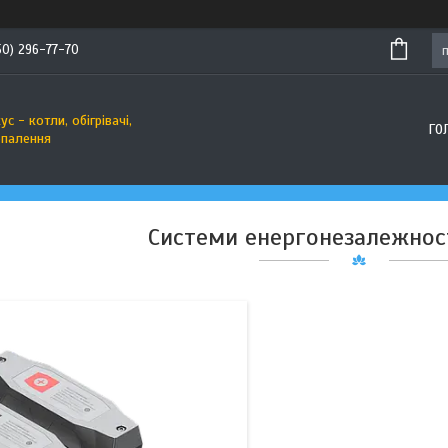
50) 296-77-70
1
с - котли, обігрівачі,
ГО
опалення
Cистеми енергонезалежност