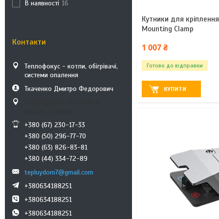
В наявності
16
Кутники для кріплення
Mounting Clamp
Контакти
1 007 ₴
Теплофокус - котли, обігрівачі,
Готово до відправки
системи опалення
Ткаченко Дмитро Федорович
КУПИТИ
м. Дніпро, пр. Поля 28-А,
Дніпро, Україна
+380 (67) 230-17-33
+380 (50) 296-77-70
+380 (63) 826-83-81
+380 (44) 334-72-89
tepluydom7@gmail.com
+380634188251
+380634188251
+380634188251