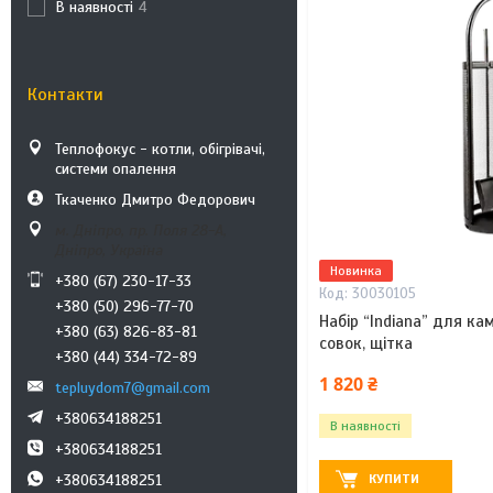
В наявності
4
Контакти
Теплофокус - котли, обігрівачі,
системи опалення
Ткаченко Дмитро Федорович
м. Дніпро, пр. Поля 28-А,
Дніпро, Україна
Новинка
+380 (67) 230-17-33
30030105
+380 (50) 296-77-70
Набір “Indiana” для ка
+380 (63) 826-83-81
совок, щітка
+380 (44) 334-72-89
1 820 ₴
tepluydom7@gmail.com
+380634188251
В наявності
+380634188251
КУПИТИ
+380634188251