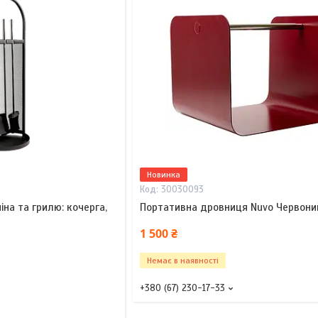
Новинка
30030093
міна та грилю: кочерга,
Портативна дровниця Nuvo Червони
1 500 ₴
Немає в наявності
+380 (67) 230-17-33