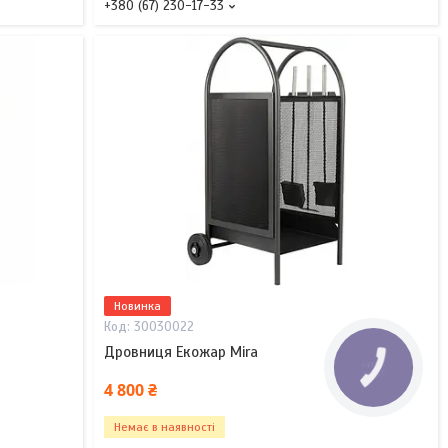
+380 (67) 230-17-33
Новинка
30030022
Дровниця Екожар Mira
КНОПКА
ЗВ'ЯЗКУ
4 800 ₴
Немає в наявності