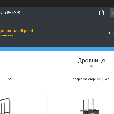
50) 296-77-70
с - котли, обігрівачі,
ГО
опалення
Дровниця