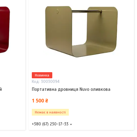
Новинка
30030094
й
Портативна дровниця Nuvo оливкова
1 500 ₴
Немає в наявності
+380 (67) 230-17-33