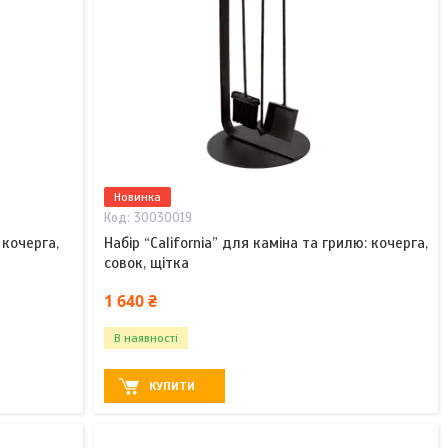
Новинка
30030019
 кочерга,
Набір “California” для каміна та грилю: кочерга,
совок, щітка
1 640 ₴
В наявності
КУПИТИ