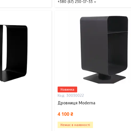
+380 (67) 230-17-33
Новинка
30030022
Дровниця Moderna
4 100 ₴
Немає в наявності