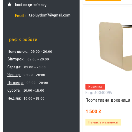
Інші види зв'язку
tepluydom7@gmail.com
Email
Графік роботи
Понеділок
09:00
20:00
Вівторок
09:00
20:00
Середа
09:00
20:00
Четвер
09:00
20:00
Пʼятниця
09:00
20:00
Новинка
Субота
10:00
18:00
30030095
Неділя
10:00
18:00
Портативна дровниця 
1 500 ₴
Немає в наявності