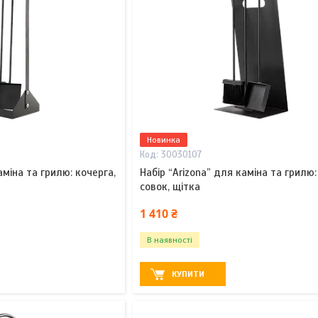
Новинка
30030107
міна та грилю: кочерга,
Набір “Arizona” для каміна та грилю:
совок, щітка
1 410 ₴
В наявності
КУПИТИ